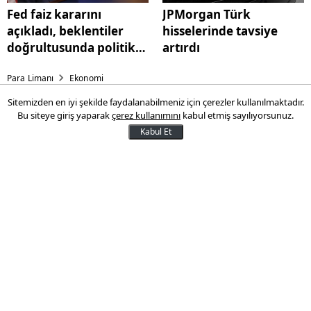
Fed faiz kararını
JPMorgan Türk
açıkladı, beklentiler
hisselerinde tavsiye
doğrultusunda politika
artırdı
faizini sabit tuttu
Para Limanı
Ekonomi
Sitemizden en iyi şekilde faydalanabilmeniz için çerezler kullanılmaktadır.
Trump Media, FinTech markası
Bu siteye giriş yaparak
çerez kullanımını
kabul etmiş sayılıyorsunuz.
Truth.Fi'yı duyurdu
Kabul Et
Sosyal medya platformu Truth Social'ın
ana şirketi Trump Media, 'Truth.Fi' adında
yeni bir finansal hizmetler markasını
hayata geçireceğini açıkladı
30 Ocak 2025 10:38