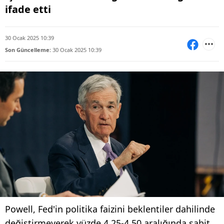
ifade etti
30 Ocak 2025 10:39
Son Güncelleme:
30 Ocak 2025 10:39
Powell, Fed'in politika faizini beklentiler dahilinde
değiştirmeyerek yüzde 4,25-4,50 aralığında sabit