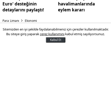
Euro' desteğinin
havalimanlarında
detaylarını paylaştı!
eylem kararı
Para Limanı
Ekonomi
Sitemizden en iyi şekilde faydalanabilmeniz için çerezler kullanılmaktadır.
Bloomberg yazdı: Hisse senedi
Bu siteye giriş yaparak
çerez kullanımını
kabul etmiş sayılıyorsunuz.
kazançlarına vergi getirilmesi
Kabul Et
düşünülüyor
Bloomberg'ün AK Parti yetkililerine
dayandırdığı haberine göre, hisse senedi
ve kripto varlıklar üzerinden elde edilen
kazançlara vergi getirilmesi gündemde.
Henüz nihai bir karar verilmiş olmasa da
haberlerin ardından hisse senetleri son üç
haftanın en düşük seviyesine geriledi