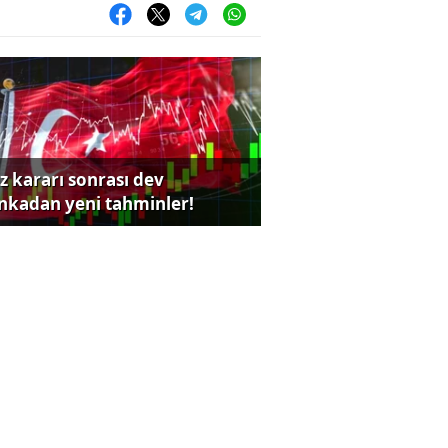
iz kararı sonrası dev
nkadan yeni tahminler!
perFresh, Pizza Napoliten'i
ıttı