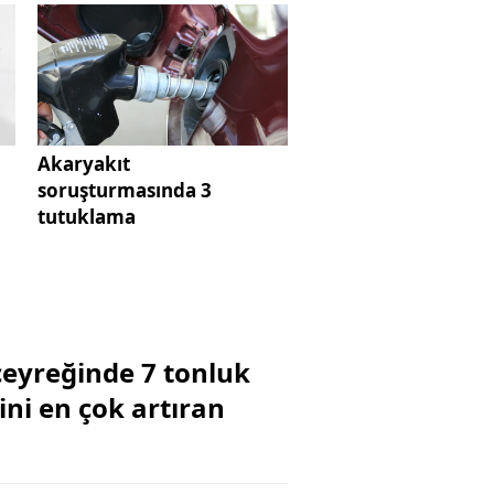
Akaryakıt
soruşturmasında 3
tutuklama
çeyreğinde 7 tonluk
ini en çok artıran