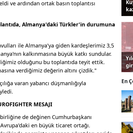
Ku
geldi ve ardından ortak basın toplantısı
ka
lantıda, Almanya'daki Türkler'in durumuna
vulları ile Almanya'ya giden kardeşlerimiz 3,5
manya'nın kalkınmasına büyük katkı sundular.
Yı
ğimiz olduğunu bu toplantıda teyit ettik.
gi
sına verdiğimiz değerin altını çizdik."
çağ
En Ç
çılığa varan yabancı düşmanlığıyla
yledi.
UROFIGHTER MESAJI
ş birliğine de değinen Cumhurbaşkanı
Avrupa'daki en büyük ticaret ortağı.