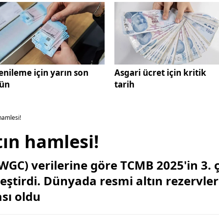
enileme için yarın son
Asgari ücret için kritik
ün
tarih
hamlesi!
tın hamlesi!
WGC) verilerine göre TCMB 2025'in 3. 
leştirdi. Dünyada resmi altın rezervler
sı oldu