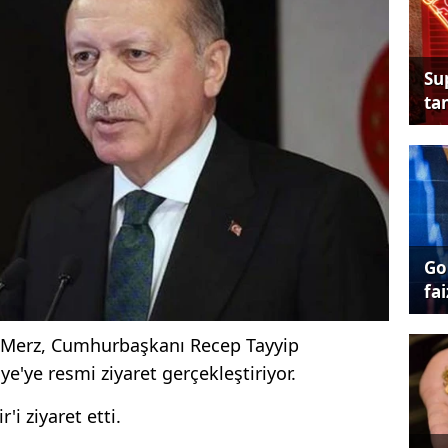
Su
tan
Go
fai
 Merz, Cumhurbaşkanı Recep Tayyip
ye'ye resmi ziyaret gerçekleştiriyor.
'i ziyaret etti.