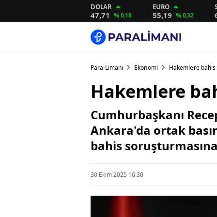
DOLAR
EURO
47,71
55,19
% 0,18
% 0,32
Para Limanı
Ekonomi
Hakemlere bahis
Hakemlere bah
Cumhurbaşkanı Recep 
Ankara'da ortak bası
bahis soruşturmasına
30 Ekim 2025 16:30