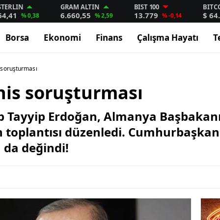
STERLIN
GRAM ALTIN
BIST 100
BITC
64,41
6.660,55
13.779
$ 64
% 0,38
% 2,59
% -0,14
Borsa
Ekonomi
Finans
Çalışma Hayatı
T
 soruşturması
is soruşturması
Tayyip Erdoğan, Almanya Başbakanı F
n toplantısı düzenledi. Cumhurbaşka
 da değindi!