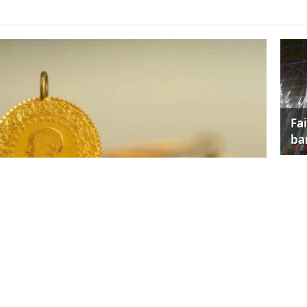
Fa
ba
Su
tan
5 yılı üçüncü çeyrek Küresel Altın Talebi