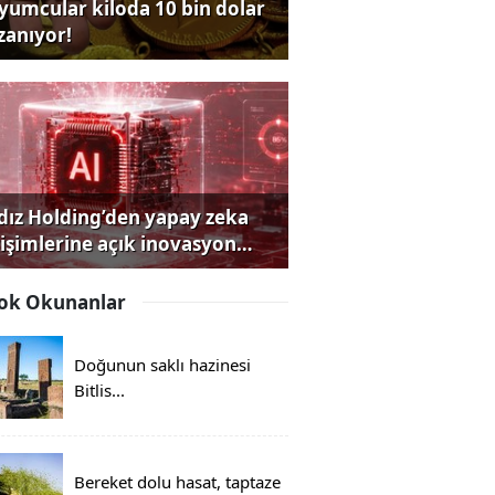
yumcular kiloda 10 bin dolar
zanıyor!
ldız Holding’den yapay zeka
rişimlerine açık inovasyon
rısı
ok Okunanlar
Doğunun saklı hazinesi
Bitlis...
Bereket dolu hasat, taptaze