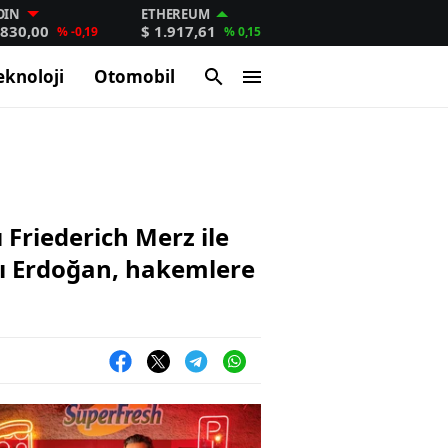
OIN
ETHEREUM
.830,00
$ 1.917,61
% -0,19
% 0,15
eknoloji
Otomobil
riederich Merz ile
nı Erdoğan, hakemlere