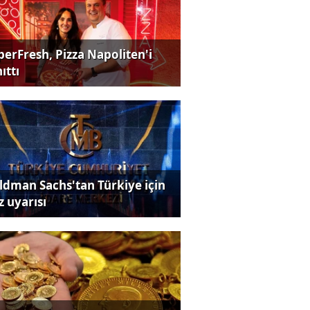
perFresh, Pizza Napoliten'i
ıttı
ldman Sachs'tan Türkiye için
z uyarısı