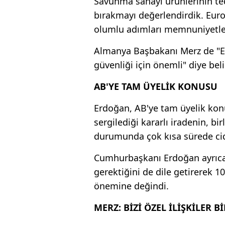
Savunma sanayi ürünlerinin ted
bırakmayı değerlendirdik. Euro
olumlu adımları memnuniyetle k
Almanya Başbakanı Merz de "Eu
güvenliği için önemli" diye belir
AB'YE TAM ÜYELİK KONUSU
Erdoğan, AB'ye tam üyelik konu
sergilediği kararlı iradenin, bi
durumunda çok kısa sürede cidd
Cumhurbaşkanı Erdoğan ayrıca
gerektiğini de dile getirerek
önemine değindi.
MERZ: BİZİ ÖZEL İLİŞKİLER B