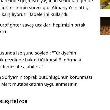
arikinde geçmişte yaşanan sıkıntıları geride
fighter temin süreci gibi Almanya'nın attığı
arşılıyoruz" ifadelerini kullandı.
rofighter savaş uçakları hepimizin ortak
tti.
sunda ise şunu söyledi: "Türkiye'nin
rlik nezdinde hak ettiği karşılığı görmesi
i mesafe alabiliriz."
 Suriye'nin toprak bütünlüğünün korunması
 10 Mart mutabakatının uygulanmasının
İRLEŞTİRİYOR