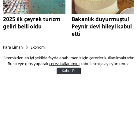
2025 ilk çeyrek turizm
Bakanlık duyurmuştu!
geliri belli oldu
Peynir devi hileyi kabul
etti
Para Limanı
Ekonomi
Sitemizden en iyi şekilde faydalanabilmeniz için çerezler kullanılmaktadır.
Vergide ödeme süresi değişti!
Bu siteye giriş yaparak
çerez kullanımını
kabul etmiş sayılıyorsunuz.
Milyonları ilgilendiriyor
Kabul Et
Kurumlar vergisi mükellefleri tarafından
30 Nisan Çarşamba günü sonuna kadar
verilmesi gereken 2024 hesap dönemine
ilişkin kurumlar vergisi beyannameleri ile
bunlara tahakkuk eden vergilerin ödeme
süresi 5 Mayıs'a kadar uzatıldı.