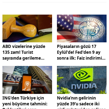
ABD vizelerine yüzde
Piyasaların gözü 17
135 zam! Turist
Eylül'de! Fed'den 9 ay
sayısında gerileme
sonra ilk: Faiz indirimi
başladı
bekleniyor
ING'den Türkiye için
Nvidia’nın gelirinin
yeni büyüme tahmini:
yüzde 39’u sadece iki