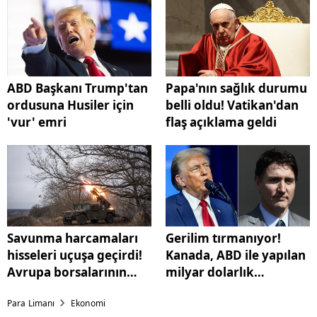
ABD Başkanı Trump'tan
Papa'nın sağlık durumu
ordusuna Husiler için
belli oldu! Vatikan'dan
'vur' emri
flaş açıklama geldi
Savunma harcamaları
Gerilim tırmanıyor!
hisseleri uçuşa geçirdi!
Kanada, ABD ile yapılan
Avrupa borsalarının
milyar dolarlık
yıldızı: Steyr Motors!
anlaşmadan çekilebilir
Para Limanı
Ekonomi