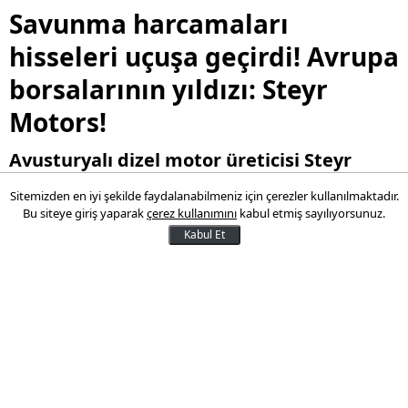
Savunma harcamaları
hisseleri uçuşa geçirdi! Avrupa
borsalarının yıldızı: Steyr
Motors!
Avusturyalı dizel motor üreticisi Steyr
Motors AG, 2024 yılında yüzde 288 değer
Sitemizden en iyi şekilde faydalanabilmeniz için çerezler kullanılmaktadır.
kazanarak Avrupa'nın en iyi performans
Bu siteye giriş yaparak
çerez kullanımını
kabul etmiş sayılıyorsunuz.
gösteren hisseleri arasına girdi. Şirket,
Kabul Et
savunma harcamalarındaki artışla birlikte
üretimini iki katına çıkarma kapasitesine
sahip olduğunu açıkladı.
16 Mart 2025 10:42