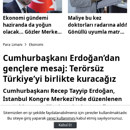
Ekonomi gündemi
Maliye bu kez
haziranda da yoğun
doktorları radarına aldı!
olacak... Gözler Merkez
Gönüllü uyumla matrah
Bankası'nın faiz
artırıldı
Para Limanı
Ekonomi
kararında
Cumhurbaşkanı Erdoğan’dan
gençlere mesaj: Terörsüz
Türkiye’yi birlikte kuracağız
Cumhurbaşkanı Recep Tayyip Erdoğan,
İstanbul Kongre Merkezi'nde düzenlenen
4. Türkiye Gençlik Zirvesi'nde yaptığı
Sitemizden en iyi şekilde faydalanabilmeniz için çerezler kullanılmaktadır.
konuşmada birlik ve beraberlik vurgusu
Bu siteye giriş yaparak
çerez kullanımını
kabul etmiş sayılıyorsunuz.
yaptı. Gençlerle birlikte terörsüz bir
Kabul Et