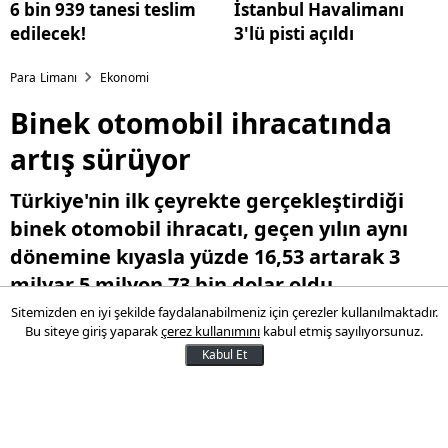
6 bin 939 tanesi teslim
İstanbul Havalimanı
edilecek!
3'lü pisti açıldı
Para Limanı
Ekonomi
Binek otomobil ihracatında
artış sürüyor
Türkiye'nin ilk çeyrekte gerçekleştirdiği
binek otomobil ihracatı, geçen yılın aynı
dönemine kıyasla yüzde 16,53 artarak 3
milyar 5 milyon 73 bin dolar oldu.
Sitemizden en iyi şekilde faydalanabilmeniz için çerezler kullanılmaktadır.
Bu siteye giriş yaparak
çerez kullanımını
kabul etmiş sayılıyorsunuz.
17 Nisan 2025 11:29
Kabul Et