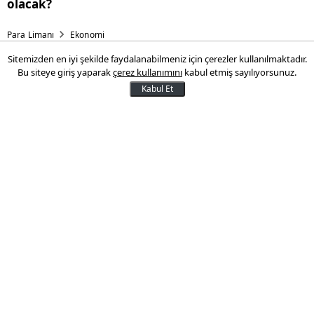
olacak?
Para Limanı
Ekonomi
Sitemizden en iyi şekilde faydalanabilmeniz için çerezler kullanılmaktadır.
Servetlerine servet katan
Bu siteye giriş yaparak
çerez kullanımını
kabul etmiş sayılıyorsunuz.
milyarderler 2024'te rekor
Kabul Et
gelir elde etti
Oxfam'ın yıllık eşitsizlik raporu
milyarderlerin 2024 yılında toplam
servetini 15 trilyon dolara çıkararak rekor
bir artış gösterdiğini ortaya koydu.
20 Ocak 2025 12:48
Son Güncelleme:
20 Ocak 2025 12:48