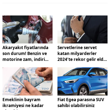
Akaryakıt fiyatlarında
Servetlerine servet
son durum! Benzin ve
katan milyarderler
motorine zam, indirim
2024'te rekor gelir elde
var mı?
etti
Emeklinin bayram
Fiat Egea parasına SUV
ikramiyesi ne kadar
sahibi olabilirsiniz