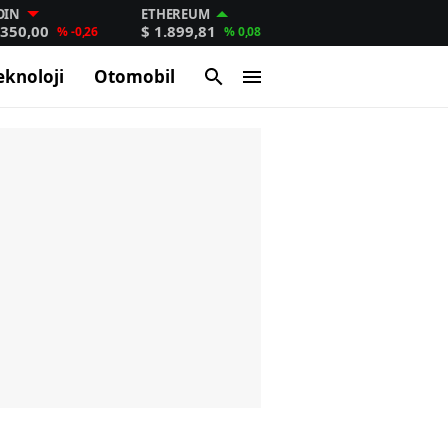
OIN
ETHEREUM
.350,00
$ 1.899,81
% -0,26
% 0,08
eknoloji
Otomobil