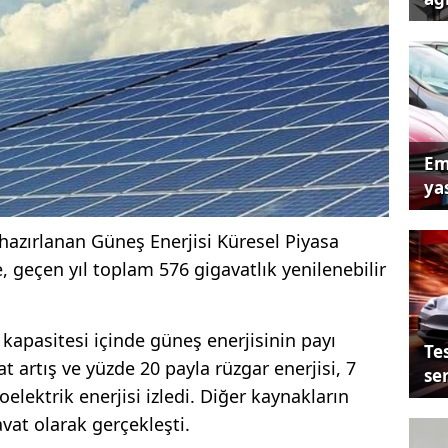
Em
yas
azırlanan Güneş Enerjisi Küresel Piyasa
geçen yıl toplam 576 gigavatlık yenilenebilir
i kapasitesi içinde güneş enerjisinin payı
Tes
 artış ve yüzde 20 payla rüzgar enerjisi, 7
se
elektrik enerjisi izledi. Diğer kaynakların
avat olarak gerçekleşti.