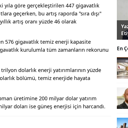
i yıla göre gerçekleştirilen 447 gigavatlık
tlara geçerken, bu artış raporda "sıra dışı"
yıllık artış oranı yüzde 46 olarak
Ya
Et
en 576 gigavatlık temiz enerji kapasite
En Ç
gigavatlık kurulumla tüm zamanların rekorunu
rilyon dolarlık enerji yatırımlarının yüzde
dolarlık bölümü, temiz enerjide hayata
kipman üretimine 200 milyar dolar yatırım
ilyar doları ise güneş enerjisi için harcandı.