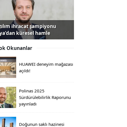
zılım ihracat şampiyonu
iya’dan küresel hamle
ok Okunanlar
HUAWEI deneyim mağazası
açıldı!
Polinas 2025
Sürdürülebilirlik Raporunu
yayınladı
Doğunun saklı hazinesi