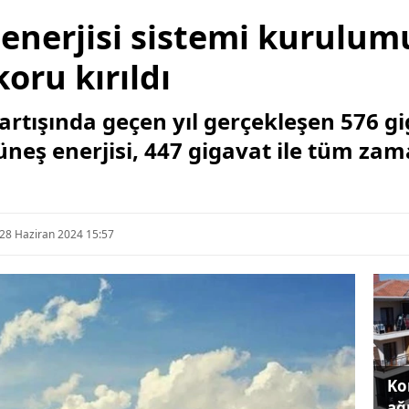
 enerjisi sistemi kurulu
oru kırıldı
artışında geçen yıl gerçekleşen 576 g
neş enerjisi, 447 gigavat ile tüm za
28 Haziran 2024 15:57
Kon
ağı