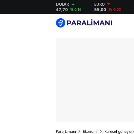
DOLAR
EURO
47,70
55,00
% 0,16
% -0,02
Para Limanı
Ekonomi
Küresel güneş ene