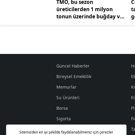
TMO, bu sezon
C
üreticilerden 1 milyon
t
tonun üzerinde buğday ve
g
arpa aldı
d
Güncel Haberler
H
Bireysel Emeklilik
E
Memurlar
K
Su Ürünleri
E
Borsa
Fl
Sigorta
F
İşçi
T
Sitemizden en iyi şekilde faydalanabilmeniz için çerezler