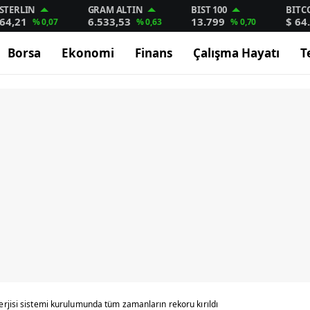
STERLIN
GRAM ALTIN
BIST 100
BITC
64,21
6.533,53
13.799
$ 64
% 0,07
% 0,63
% 0,70
Borsa
Ekonomi
Finans
Çalışma Hayatı
T
rjisi sistemi kurulumunda tüm zamanların rekoru kırıldı