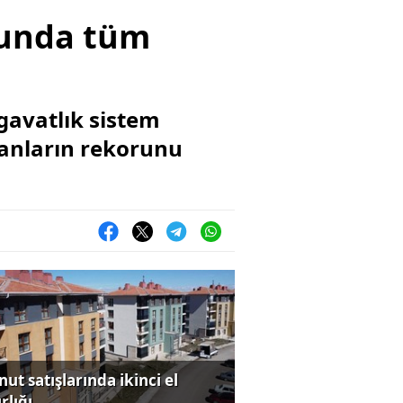
munda tüm
igavatlık sistem
manların rekorunu
ut satışlarında ikinci el
rlığı