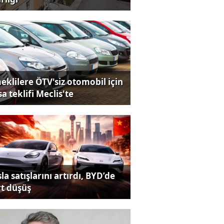
eklilere ÖTV'siz otomobil için
a teklifi Meclis'te
la satışlarını artırdı, BYD’de
rt düşüş