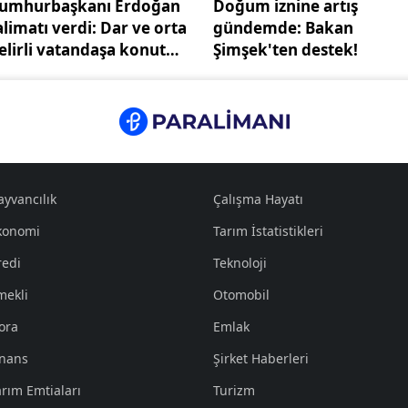
umhurbaşkanı Erdoğan
Doğum iznine artış
alimatı verdi: Dar ve orta
gündemde: Bakan
elirli vatandaşa konut
Şimşek'ten destek!
esteği!
ayvancılık
Çalışma Hayatı
konomi
Tarım İstatistikleri
redi
Teknoloji
mekli
Otomobil
ora
Emlak
inans
Şirket Haberleri
arım Emtiaları
Turizm