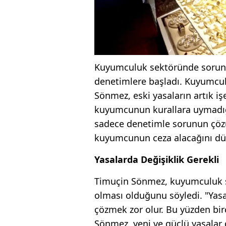
Kuyumculuk sektöründe sorunla
denetimlere başladı. Kuyumcul
Sönmez, eski yasaların artık i
kuyumcunun kurallara uymadığı
sadece denetimle sorunun çöz
kuyumcunun ceza alacağını dü
Yasalarda Değişiklik Gerekli
Timuçin Sönmez, kuyumculuk s
olması olduğunu söyledi. "Yas
çözmek zor olur. Bu yüzden bi
Sönmez, yeni ve güçlü yasalar 