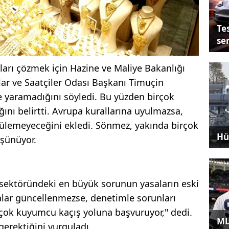
Tes
se
rı çözmek için Hazine ve Maliye Bakanlığı
ar ve Saatçiler Odası Başkanı Timuçin
şe yaramadığını söyledi. Bu yüzden birçok
nı belirtti. Avrupa kurallarına uyulmazsa,
ülemeyeceğini ekledi. Sönmez, yakında birçok
Hü
şünüyor.
ektöründeki en büyük sorunun yasaların eski
alar güncellenmezse, denetimle sorunları
rçok kuyumcu kaçış yoluna başvuruyor," dedi.
ML
gerektiğini vurguladı.