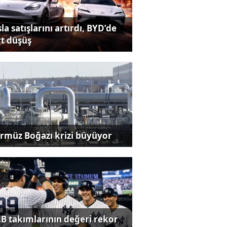
la satışlarını artırdı, BYD’de
rt düşüş
rmüz Boğazı krizi büyüyor
B takımlarının değeri rekor