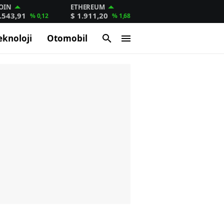
OIN
ETHEREUM
.543,91
$ 1.911,20
% 0,12
% 1,68
eknoloji
Otomobil