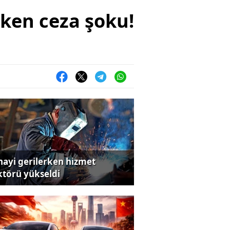
rken ceza şoku!
nayi gerilerken hizmet
ktörü yükseldi