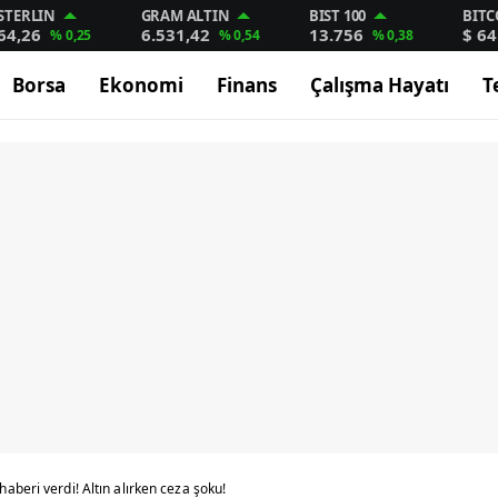
STERLIN
GRAM ALTIN
BIST 100
BITC
64,26
6.531,42
13.756
$ 64
% 0,25
% 0,54
% 0,38
Borsa
Ekonomi
Finans
Çalışma Hayatı
T
aberi verdi! Altın alırken ceza şoku!