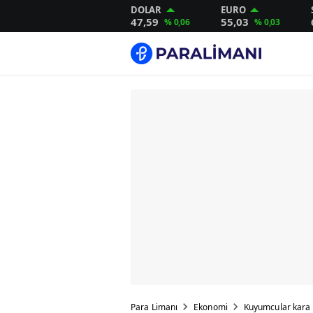
DOLAR
EURO
47,59
55,03
% 0,06
% 0,03
Para Limanı
Ekonomi
Kuyumcular kara h