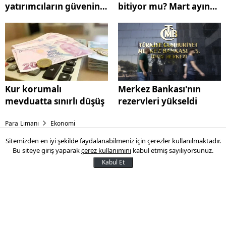
yatırımcıların güvenini
bitiyor mu? Mart ayında
yeniden kazandık
fiyatlarda sınırlı artış
Kur korumalı
Merkez Bankası'nın
mevduatta sınırlı düşüş
rezervleri yükseldi
Para Limanı
Ekonomi
Sitemizden en iyi şekilde faydalanabilmeniz için çerezler kullanılmaktadır.
Bakan Şimşek: Uluslararası
Bu siteye giriş yaparak
çerez kullanımını
kabul etmiş sayılıyorsunuz.
yatırımcıların güvenini
Kabul Et
yeniden kazandık
Şimşek, Uluslararası Para Fonu (IMF)-
Dünya Bankası Bahar Toplantıları