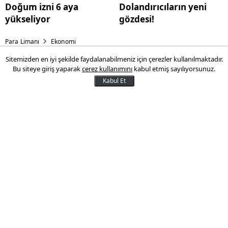
Doğum izni 6 aya
Dolandırıcıların yeni
yükseliyor
gözdesi!
Para Limanı
Ekonomi
Sitemizden en iyi şekilde faydalanabilmeniz için çerezler kullanılmaktadır.
Bakan Bayraktar'dan petrol ve
Bu siteye giriş yaparak
çerez kullanımını
kabul etmiş sayılıyorsunuz.
doğal gaz açıklaması
Kabul Et
Enerji ve Tabii Kaynaklar Bakanı Alparslan
Bayraktar, "Karadeniz'de 6 sondajla hem
Batı Karadeniz'de hem Orta Karadeniz'de
hem de Doğu Karadeniz'de yapacağımız
sondajlarla petrol ve doğal gaz arayacağız"
ifadelerini kullandı.
09 Aralık 2025 17:04