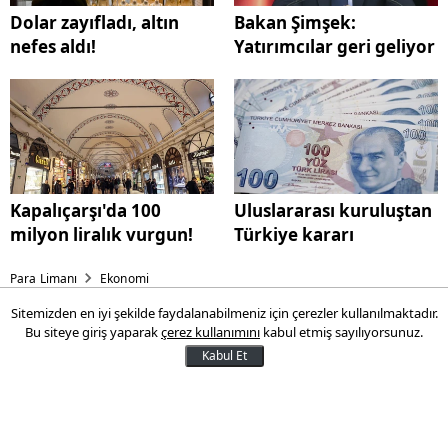
Dolar zayıfladı, altın
Bakan Şimşek:
nefes aldı!
Yatırımcılar geri geliyor
Kapalıçarşı'da 100
Uluslararası kuruluştan
milyon liralık vurgun!
Türkiye kararı
Para Limanı
Ekonomi
Sitemizden en iyi şekilde faydalanabilmeniz için çerezler kullanılmaktadır.
Bakan Şimşek: Yatırımcılar
Bu siteye giriş yaparak
çerez kullanımını
kabul etmiş sayılıyorsunuz.
geri geliyor
Kabul Et
Hazine ve Maliye Bakanı Mehmet Şimşek,
Katar Ekonomi Forumu'ndaki