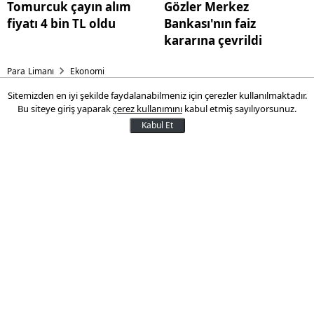
Tomurcuk çayın alım
Gözler Merkez
fiyatı 4 bin TL oldu
Bankası'nın faiz
kararına çevrildi
Para Limanı
Ekonomi
Sitemizden en iyi şekilde faydalanabilmeniz için çerezler kullanılmaktadır.
Emtia piyasasında sert
Bu siteye giriş yaparak
çerez kullanımını
kabul etmiş sayılıyorsunuz.
yükselişler görüldü
Kabul Et
Emtia piyasasında, Fed'in faiz
indirimlerine ilişkin beklentilerin
güçlenmesi, ABD'nin yaptırım kararları ve
Çin'in ekonomisini güçlendirmek için attığı
adımlarla geçen hafta sert yükselişler
yaşanırken tarım grubunda üretimin
artacağına yönelik öngörülerle negatif
ayrışma görüldü.