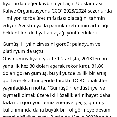
fiyatlarda değer kaybına yol açtı. Uluslararası
Kahve Organizasyonu (ICO) 2023/2024 sezonunda
1 milyon torba üretim fazlası olacağını tahmin
ediyor. Avustralya'da pamuk üretiminin artacağı
beklentileri de fiyatları aşağı yönlü etkiledi.
Gümüş 11 yılın zirvesini gördü; paladyum ve
platinyum da uçtu
Ons gümüş fiyatı, yüzde 1.2 artışla, 2013’ten bu
yana ilk kez 30 doları aşarak rekor kırdı. 31.86
doları gören gümüş, bu yıl yüzde 28’lik bir artış
göstererek altını geride bıraktı. OCBC analistleri
yayınladıkları notta, "Gümüşün, endüstriyel ve
kıymetli olmak üzere ikili özellikleri nihayet daha
fazla ilgi görüyor. Temiz enerjiye geçiş, gümüş
kullanımında daha büyük bir rol görmeye devam
etmelidir" diye yazdı. Platin de Mayıs 2023'ten bu