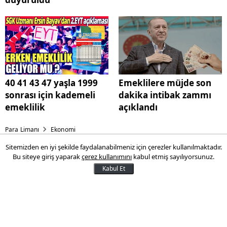
40 41 43 47 yaşla 1999
Emeklilere müjde son
sonrası için kademeli
dakika intibak zammı
emeklilik
açıklandı
Para Limanı
Ekonomi
Sitemizden en iyi şekilde faydalanabilmeniz için çerezler kullanılmaktadır.
Çiftçilere 14-15 Ekim müjdesi!
Bu siteye giriş yaparak
çerez kullanımını
kabul etmiş sayılıyorsunuz.
Çılgın destek duyuruldu
Kabul Et
Çılgın destek duyuruldu. Çiftçilere 14-15
Ekim müjdesi.