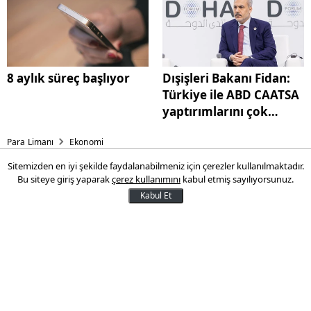
8 aylık süreç başlıyor
Dışişleri Bakanı Fidan:
Türkiye ile ABD CAATSA
yaptırımlarını çok
yakında kaldıracak
Para Limanı
Ekonomi
Sitemizden en iyi şekilde faydalanabilmeniz için çerezler kullanılmaktadır.
Fiyatlar sabitlenene dek
Bu siteye giriş yaparak
çerez kullanımını
kabul etmiş sayılıyorsunuz.
sürecek! Yılın son kararı belli
Kabul Et
olacak
Merkez Bankası Para Politikası Kurulu yılın
son faiz kararını 11 Aralık Perşembe günü
açıklayacak. Banka bir önceki toplantıda
politika faizini yüzde 40,5'ten yüzde 39,5