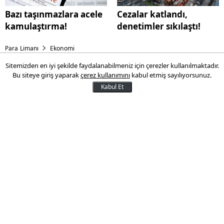
Bazı taşınmazlara acele
Cezalar katlandı,
kamulaştırma!
denetimler sıkılaştı!
Para Limanı
Ekonomi
Sitemizden en iyi şekilde faydalanabilmeniz için çerezler kullanılmaktadır.
Otomotiv ihracatında rekor
Bu siteye giriş yaparak
çerez kullanımını
kabul etmiş sayılıyorsunuz.
üstüne rekor
Kabul Et
Türkiye otomotiv endüstrisi, 2025 yılında
41,5 milyar dolarlık ihracat
gerçekleştirerek yıllık bazda tüm
zamanların en yüksek performansına
ulaştı.
08 Ocak 2026 15:02