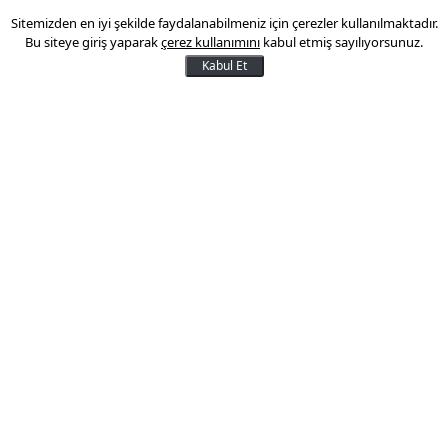
Sitemizden en iyi şekilde faydalanabilmeniz için çerezler kullanılmaktadır.
Başkan Karahan'dan
Bu siteye giriş yaparak
çerez kullanımını
kabul etmiş sayılıyorsunuz.
Londra'da 'temkinli faiz
Kabul Et
indirimi' mesajı: 'Mevduatları
takip ediyoruz'
Merkez Bankası Başkanı Fatih Karahan,
Londra’daki yatırımcı toplantılarında yerel
tasarruf sahiplerinin mevduat
eğilimlerinin faiz kararlarında belirleyici
olacağını vurguladı.
12 Temmuz 2025 21:33