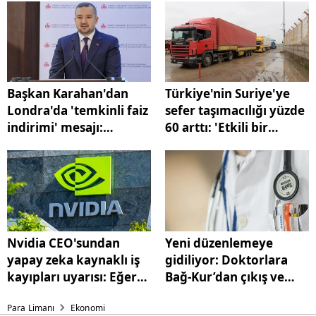
Başkan Karahan'dan
Türkiye'nin Suriye'ye
Londra'da 'temkinli faiz
sefer taşımacılığı yüzde
indirimi' mesajı:
60 arttı: 'Etkili bir
'Mevduatları takip
şekilde döviz girdisi
ediyoruz'
göreceğiz
Nvidia CEO'sundan
Yeni düzenlemeye
yapay zeka kaynaklı iş
gidiliyor: Doktorlara
kayıpları uyarısı: Eğer
Bağ-Kur’dan çıkış ve
fikirler tükenirse...
erken emeklilik yolu
Para Limanı
Ekonomi
açıldı