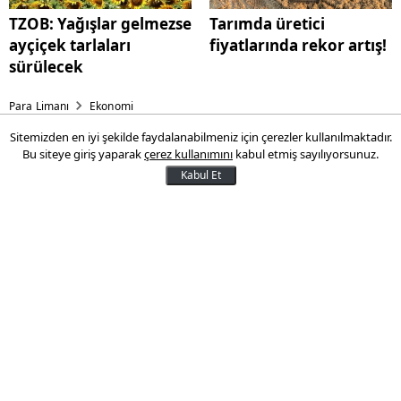
TZOB: Yağışlar gelmezse
Tarımda üretici
ayçiçek tarlaları
fiyatlarında rekor artış!
sürülecek
Para Limanı
Ekonomi
Sitemizden en iyi şekilde faydalanabilmeniz için çerezler kullanılmaktadır.
Goldman Sachs’tan Merkez
Bu siteye giriş yaparak
çerez kullanımını
kabul etmiş sayılıyorsunuz.
Bankası için sürpriz faiz
Kabul Et
tahmini: Piyasadan ayrıştı
ABD’li yatırım bankası Goldman Sachs,
Türkiye Cumhuriyet Merkez Bankası’nın 24
Temmuz’daki toplantısında piyasa
beklentisinin üzerinde, 350 baz puanlık
faiz indirimi yapacağını öngördü.
19 Temmuz 2025 15:35