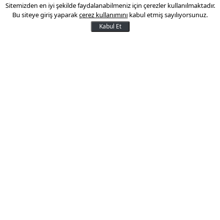
Sitemizden en iyi şekilde faydalanabilmeniz için çerezler kullanılmaktadır.
Bu siteye giriş yaparak
çerez kullanımını
kabul etmiş sayılıyorsunuz.
13 Ağustos 2025 13:28
Kabul Et
Euro, ABD’de açıklanan beklentilerin altında kalan
enflasyon verilerinin ardından dolara karşı iki
haftanın en yüksek seviyesine yükseldi ve ING
analisti Francesco Pesole’ye göre doların daha