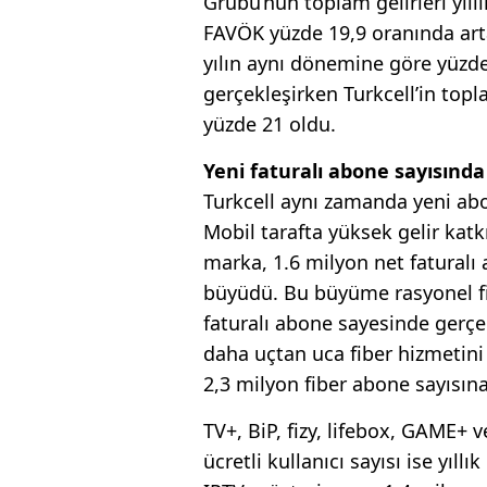
Grubu’nun toplam gelirleri yıll
FAVÖK yüzde 19,9 oranında artar
yılın aynı dönemine göre yüzde 
gerçekleşirken Turkcell’in topl
yüzde 21 oldu.
Yeni faturalı abone sayısında
Turkcell aynı zamanda yeni abo
Mobil tarafta yüksek gelir kat
marka, 1.6 milyon net fatural
büyüdü. Bu büyüme rasyonel fi
faturalı abone sayesinde gerçe
daha uçtan uca fiber hizmetin
2,3 milyon fiber abone sayısına
TV+, BiP, fizy, lifebox, GAME+ ve
ücretli kullanıcı sayısı ise yıl