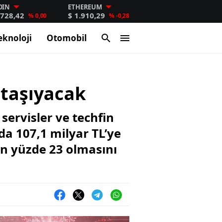
OIN
ETHEREUM
.728,42
$ 1.910,29
% 0,00
% -0,28
eknoloji
Otomobil
a taşıyacak
servisler ve techfin
zda 107,1 milyar TL’ye
nın yüzde 23 olmasını