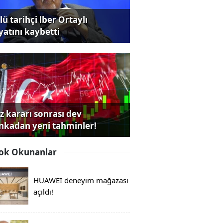
ü tarihçi lber Ortaylı
yatını kaybetti
iz kararı sonrası dev
nkadan yeni tahminler!
ok Okunanlar
HUAWEI deneyim mağazası
açıldı!