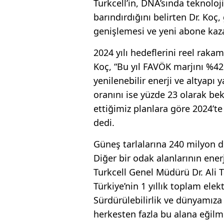
Turkcell’in, DNA’sında teknoloji l
barındırdığını belirten Dr. Ko
genişlemesi ve yeni abone kaz
2024 yılı hedeflerini reel rakam
Koç, “Bu yıl FAVÖK marjını %42 
yenilenebilir enerji ve altyapı 
oranını ise yüzde 23 olarak bek
ettiğimiz planlara göre 2024’t
dedi.
Güneş tarlalarına 240 milyon d
Diğer bir odak alanlarının ene
Turkcell Genel Müdürü Dr. Ali T
Türkiye’nin 1 yıllık toplam elek
Sürdürülebilirlik ve dünyamıza 
herkesten fazla bu alana eğilm