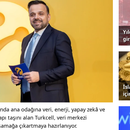
Yı
gi
çağ
İs
iç
a ana odağına veri, enerji, yapay zekâ ve
pı taşını alan Turkcell, veri merkezi
asamağa çıkartmaya hazırlanıyor.