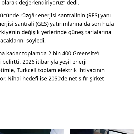
olarak değerlendiriyoruz” dedi.
cünde rüzgâr enerjisi santralinin (RES) yanı
rjisi santrali (GES) yatırımlarına da son hızla
kiye’nin değişik yerlerinde güneş tarlalarına
acaklarını söyledi.
una kadar toplamda 2 bin 400 Greensite’ı
elirtti. 2026 itibarıyla yeşil enerji
imle, Turkcell toplam elektrik ihtiyacının
r. Nihai hedefi ise 2050’de net sıfır şirket