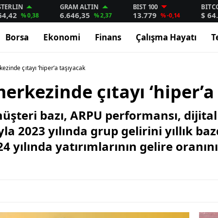
STERLIN
GRAM ALTIN
BIST 100
BITC
64,42
6.646,35
13.779
$ 64
% 0,38
% 2,37
% -0,14
Borsa
Ekonomi
Finans
Çalışma Hayatı
T
kezinde çıtayı ‘hiper’a taşıyacak
merkezinde çıtayı ‘hiper’
üşteri bazı, ARPU performansı, dijital 
yla 2023 yılında grup gelirini yıllık ba
024 yılında yatırımlarının gelire oranı