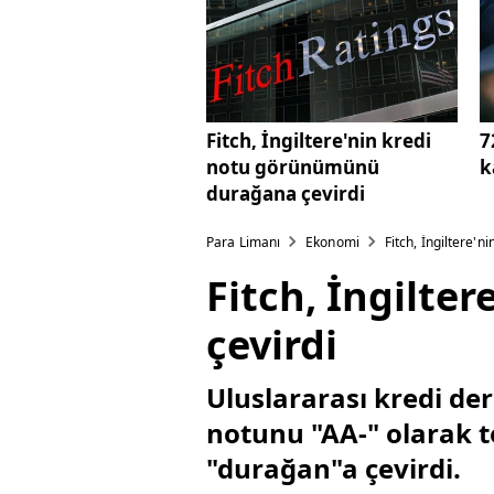
Fitch, İngiltere'nin kredi
7
notu görünümünü
k
durağana çevirdi
Para Limanı
Ekonomi
Fitch, İngiltere'
Fitch, İngilt
çevirdi
Uluslararası kredi der
notunu "AA-" olarak 
"durağan"a çevirdi.