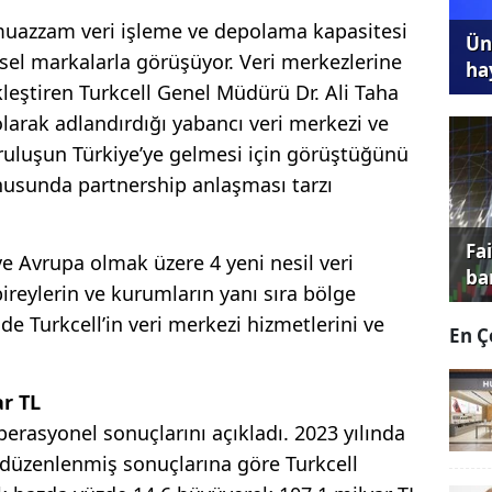
 muazzam veri işleme ve depolama kapasitesi
Ünl
esel markalarla görüşüyor. Veri merkezlerine
ha
leştiren Turkcell Genel Müdürü Dr. Ali Taha
 olarak adlandırdığı yabancı veri merkezi ve
kuruluşun Türkiye’ye gelmesi için görüştüğünü
nusunda partnership anlaşması tarzı
Fa
 ve Avrupa olmak üzere 4 yeni nesil veri
ba
ireylerin ve kurumların yanı sıra bölge
t de Turkcell’in veri merkezi hizmetlerini ve
En Ç
ar TL
operasyonel sonuçlarını açıkladı. 2023 yılında
düzenlenmiş sonuçlarına göre Turkcell