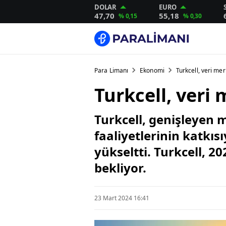
DOLAR
EURO
47,70
55,18
% 0,15
% 0,30
Para Limanı
Ekonomi
Turkcell, veri mer
Turkcell, veri 
Turkcell, genişleyen m
faaliyetlerinin katkısı
yükseltti. Turkcell, 2
bekliyor.
23 Mart 2024 16:41