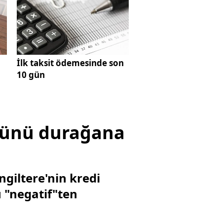
İlk taksit ödemesinde son
10 gün
ümünü durağana
ngiltere'nin kredi
 "negatif"ten