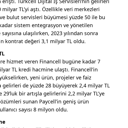
işti. Turkcell Dijital İş Servisleri’nin gelirleri
 milyar TL’yi aştı. Özellikle veri merkezleri
 ve bulut servisleri büyümesi yüzde 50 ile bu
kadar sistem entegrasyon ve yönetilen
 sayısına ulaşılırken, 2023 yılından sonra
n kontrat değeri 3,1 milyar TL oldu.
TL
ere hizmet veren Financell bugüne kadar 7
lyar TL kredi hacmine ulaştı. Financell’in
yükselirken, yeni ürün, projeler ve faiz
zda gelirleri de yüzde 28 büyüyerek 2,4 milyar TL
29’luk bir artışla gelirlerini 2,2 milyar TL’ye
çözümleri sunan Paycell’in geniş ürün
llanıcı sayısı 8 milyon oldu.
me