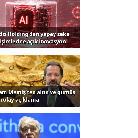
ldız Holding’den yapay zeka
rişimlerine açık inovasyon
rısı
lam Memiş'ten altın ve gümüş
in olay açıklama