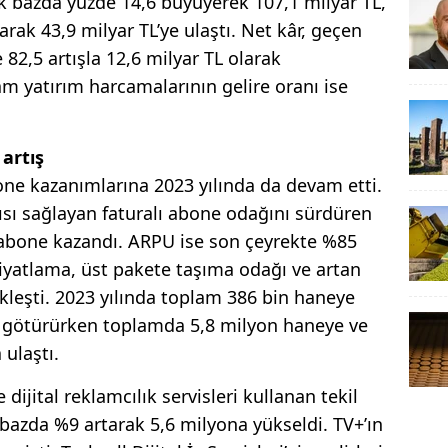
ık bazda yüzde 14,6 büyüyerek 107,1 milyar TL,
ak 43,9 milyar TL’ye ulaştı. Net kâr, geçen
82,5 artışla 12,6 milyar TL olarak
am yatırım harcamalarının gelire oranı ise
 artış
ne kazanımlarına 2023 yılında da devam etti.
kısı sağlayan faturalı abone odağını sürdüren
ı abone kazandı. ARPU ise son çeyrekte %85
yatlama, üst pakete taşıma odağı ve artan
kleşti. 2023 yılında toplam 386 bin haneye
i götürürken toplamda 5,8 milyon haneye ve
 ulaştı.
 dijital reklamcılık servisleri kullanan tekil
lık bazda %9 artarak 5,6 milyona yükseldi. TV+’ın