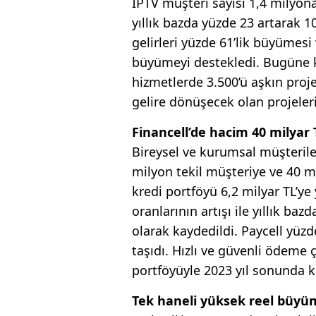
IPTV müşteri sayısı 1,4 milyona er
yıllık bazda yüzde 23 artarak 10
gelirleri yüzde 61’lik büyümesi
büyümeyi destekledi. Bugüne 
hizmetlerde 3.500’ü aşkın proje
gelire dönüşecek olan projeleri
Financell’de hacim 40 milyar 
Bireysel ve kurumsal müşteril
milyon tekil müşteriye ve 40 mi
kredi portföyü 6,2 milyar TL’ye 
oranlarının artışı ile yıllık ba
olarak kaydedildi. Paycell yüzde 
taşıdı. Hızlı ve güvenli ödeme 
portföyüyle 2023 yıl sonunda ku
Tek haneli yüksek reel büyü