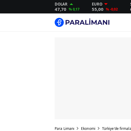
DOLAR
EURO
47,70
55,00
% 0,17
% -0,02
Para Limanı
Ekonomi
Türkiye'de firmala