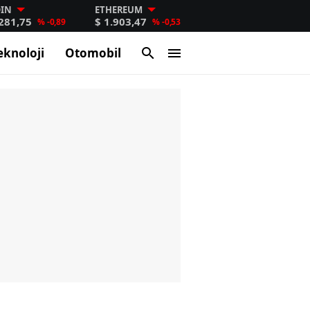
OIN
ETHEREUM
.281,75
$ 1.903,47
% -0,89
% -0,53
eknoloji
Otomobil