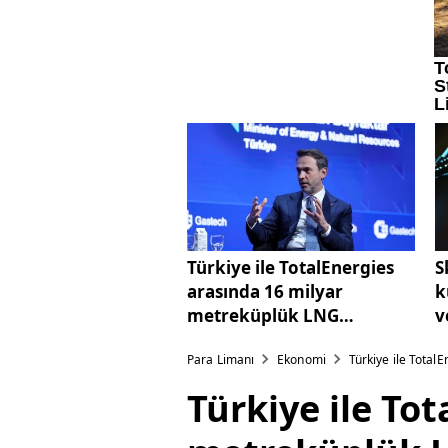
Türkiye ile TotalEnergies
S
arasında 16 milyar
k
metreküplük LNG
v
anlaşması imzalandı
k
Para Limanı
Ekonomi
Türkiye ile Tota
Türkiye ile To