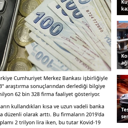
Ku
ka
Kon
ağı
ürkiye Cumhuriyet Merkez Bankası işbirliğiyle
3" araştırma sonuçlarından derlediği bilgiye
ilyon 62 bin 328 firma faaliyet gösteriyor.
arın kullandıkları kısa ve uzun vadeli banka
Tes
a düzenli olarak arttı. Bu firmaların 2019'da
se
plamı 2 trilyon lira iken, bu tutar Kovid-19