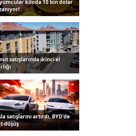
yumcular kiloda 10 bin dolar
zanıyor!
ut satışlarında ikinci el
rlığı
la satışlarını artırdı, BYD’de
rt düşüş