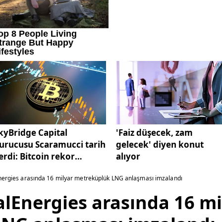
kyBridge Capital
'Faiz düşecek, zam
urucusu Scaramucci tarih
gelecek' diyen konut
erdi: Bitcoin rekor
alıyor
ıracak!
lEnergies arasında 16 milyar metreküplük LNG anlaşması imzalandı
talEnergies arasında 16 mi