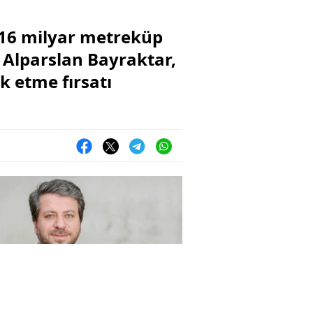
a 16 milyar metreküp
ı Alparslan Bayraktar,
k etme fırsatı
zılım ihracat şampiyonu
iya’dan küresel hamle