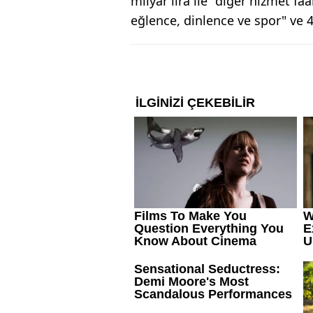
milyar lira ile "diğer hizmet faal
eğlence, dinlence ve spor" ve 41