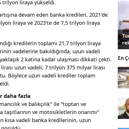
 trilyon liraya yükseldi.
 artışına devam eden banka kredileri, 2021'de
rilyon liraya ve 2023'te de 7,5 trilyon liraya
Tü
re
ndığı kredilerin toplamı 21,7 trilyon liraya
erinin vadelerine bakıldığında, uzun vadeli
En Ç
 yaklaşık 2 katına kadar ulaşması dikkati çekti.
lirası uzun vadeli, 7 trilyon 375 milyar lirası
ştu. Böylece uzun vadeli krediler toplam
eldi.
er daha fazla
ncılık ve balıkçılık" ile "toptan ve
 taşıtlarının ve motosikletlerin onarımı"
ın kısa vadeli banka kredilerinin, uzun
 görüldü.