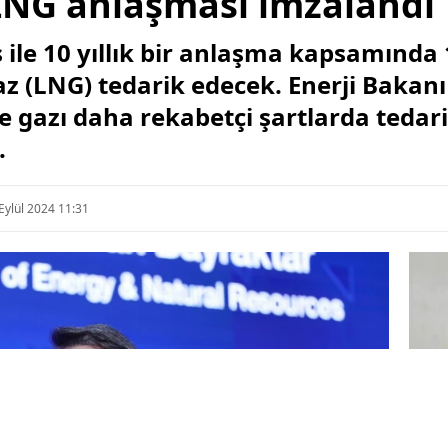
NG anlaşması imzalandı
s ile 10 yıllık bir anlaşma kapsamınd
gaz (LNG) tedarik edecek. Enerji Bakan
 gazı daha rekabetçi şartlarda tedari
.
Eylül 2024 11:31
Ya
Et