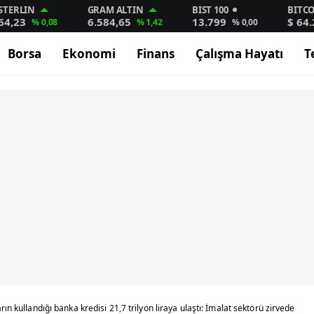
STERLIN
GRAM ALTIN
BIST 100
BITC
64,23
6.584,65
13.799
$ 64
% 0,08
% 1,42
% 0,00
Borsa
Ekonomi
Finans
Çalışma Hayatı
T
rın kullandığı banka kredisi 21,7 trilyon liraya ulaştı: İmalat sektörü zirvede