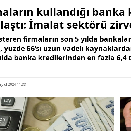
maların kullandığı banka k
ulaştı: İmalat sektörü zir
steren firmaların son 5 yılda bankala
in, yüzde 66’sı uzun vadeli kaynaklard
ılda banka kredilerinden en fazla 6,4 t
Eylül 2024 11:33