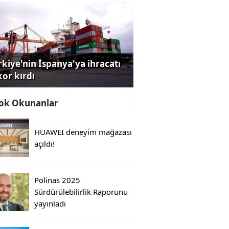
rkiye'nin İspanya'ya ihracatı
kor kırdı
ok Okunanlar
HUAWEI deneyim mağazası
açıldı!
Polinas 2025
Sürdürülebilirlik Raporunu
yayınladı