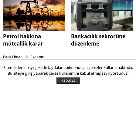
Petrol hakkına
Bankacılık sektörüne
müteallik karar
düzenleme
Para Limanı
Ekonomi
Sitemizden en iyi şekilde faydalanabilmeniz için çerezler kullanılmaktadır.
Petrol hakkına müteallik
Bu siteye giriş yaparak
çerez kullanımını
kabul etmiş sayılıyorsunuz.
karar
Kabul Et
Türkiye Petrolleri Anonim Ortaklığının
Kırklareli ve Tekirdağ'daki petrol arama
ruhsatının süresi iki yıl uzatıldı.
09 Kasım 2025 17:48