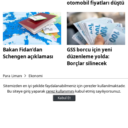
otomobil fiyatları düştü
Bakan Fidan’dan
GSS borcu için yeni
Schengen açıklaması
düzenleme yolda:
Borçlar silinecek
Para Limanı
Ekonomi
Sitemizden en iyi şekilde faydalanabilmeniz için çerezler kullanılmaktadır.
Bakan Fidan’dan Schengen
Bu siteye giriş yaparak
çerez kullanımını
kabul etmiş sayılıyorsunuz.
açıklaması
Kabul Et
Dışişleri Bakanı Hakan Fidan, Türkiye’de
Schengen vizesine başvuranların oranının
yüzde 36 arttığını söyledi.