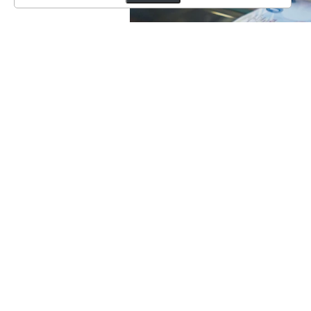
Serbest piyasada 35,3930 liradan
36,3560 liradan alınan avronun s
Dün doların satış fiyatı 35,3190 
olmuştu.