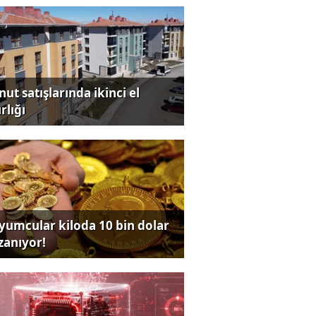
ut satışlarında ikinci el
rlığı
yumcular kiloda 10 bin dolar
zanıyor!