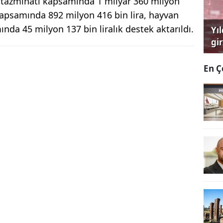
ı tazminatı kapsamında 1 milyar 360 milyon
kapsamında 892 milyon 416 bin lira, hayvan
nda 45 milyon 137 bin liralık destek aktarıldı.
Yı
gi
çağ
En Ç