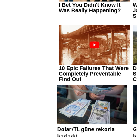
Dolar/TL güne rekorla
G
başladı!
h