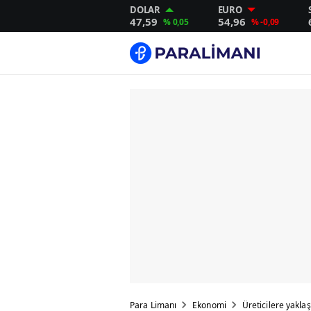
DOLAR
EURO
47,59
54,96
% 0,05
% -0,09
Para Limanı
Ekonomi
Üreticilere yakla