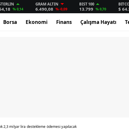
STERLIN
GRAM ALTIN
BIST 100
BITC
64,18
6.490,08
13.799
$ 64
% 0,14
% -0,09
% 0,70
Borsa
Ekonomi
Finans
Çalışma Hayatı
T
şık 2,3 milyar lira destekleme ödemesi yapılacak