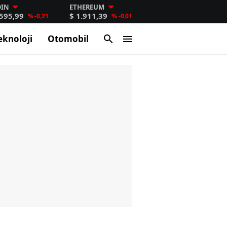
OIN
ETHEREUM
.595,99
$ 1.911,39
% -0,21
% -0,01
eknoloji
Otomobil