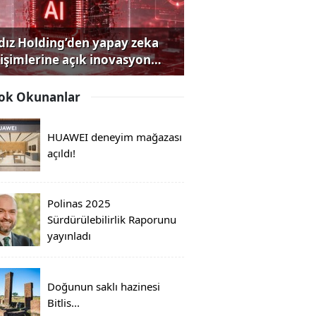
ldız Holding’den yapay zeka
rişimlerine açık inovasyon
rısı
ok Okunanlar
HUAWEI deneyim mağazası
açıldı!
Polinas 2025
Sürdürülebilirlik Raporunu
yayınladı
Doğunun saklı hazinesi
Bitlis...