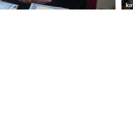
kır
Yı
gi
çağ
 alınan dolar, 35,3950 liradan satılıyor.
atış fiyatı ise 36,3580 lira olarak belirlendi.
lira, avronun satış fiyatı ise 36,5040 lira
Ku
ka