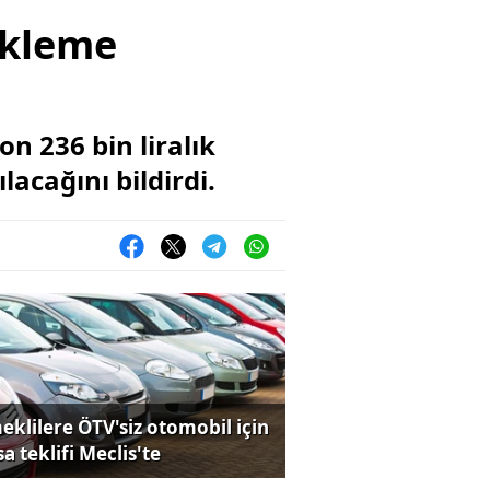
tekleme
n 236 bin liralık
acağını bildirdi.
eklilere ÖTV'siz otomobil için
a teklifi Meclis'te