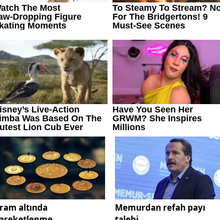
ram altında
Memurdan refah payı
areketlenme
talebi