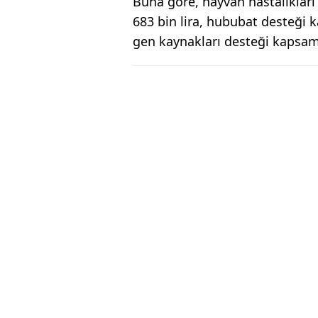
Buna göre, hayvan hastalıklar
683 bin lira, hububat desteği 
gen kaynakları desteği kapsamı