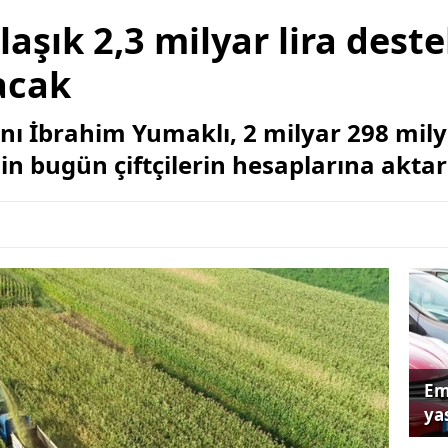
laşık 2,3 milyar lira des
acak
 İbrahim Yumaklı, 2 milyar 298 milyo
 bugün çiftçilerin hesaplarına aktarıl
Em
yas