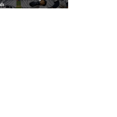
dı
ldız Holding’den yapay zeka
rişimlerine açık inovasyon
rısı
yumcular kiloda 10 bin dolar
zanıyor!