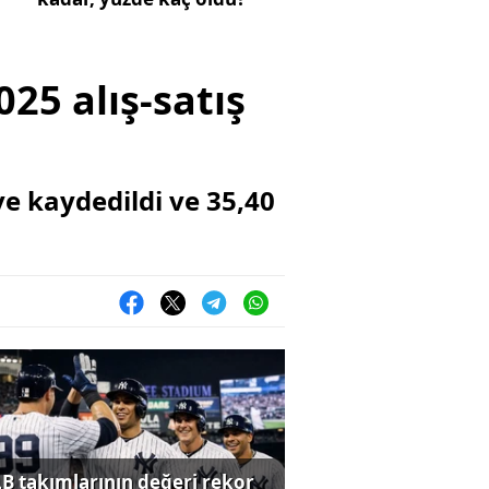
25 alış-satış
ve kaydedildi ve 35,40
B takımlarının değeri rekor