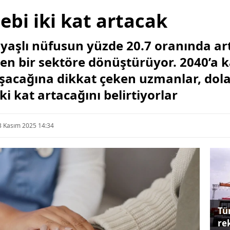
ebi iki kat artacak
a yaşlı nüfusun yüzde 20.7 oranında ar
yen bir sektöre dönüş­türüyor. 2040’a 
şacağına dikkat çeken uzman­lar, dola
ki kat artaca­ğını belirtiyorlar
3 Kasım 2025 14:34
Tü
re