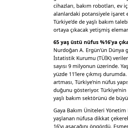
cihazları, bakım robotları, ev iç
alanlardaki potansiyele işaret e
Türkiye’de de yaşlı bakım talebi
ortaya çıkacak yetişmiş eleman
65 yaş üstü nüfus %16’ya çık
Nurdoğan A. Ergün'ün Dünya ga
İstatistik Kurumu (TÜİK) verile
sayısı 9 milyonun üzerinde. Yaş
yüzde 11’lere çıkmış durumda. 
artması, Türkiye’nin nüfus yapıs
duğunu gösteriyor. Türkiye’nin
yaşlı bakım sektörü­nü de büyük
Gaya Bakım Ünite­leri Yönetim 
yaşlanan nüfusa dikkat çekere
16’yı aşacağını öngördü. Esme­r