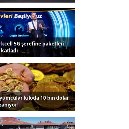
rkcell 5G şerefine paketleri
 katladı
yumcular kiloda 10 bin dolar
zanıyor!