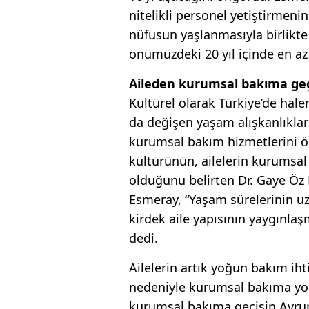
nitelikli personel yetiş­tirmeni
nüfusun yaşlanmasıyla birlikte 
önümüzdeki 20 yıl içinde en az i
Aileden kurumsal bakıma geç
Kültürel olarak Türkiye’de ha­le
da değişen ya­şam alışkanlıkla
kurum­sal bakım hizmetlerini ö
kültürünün, ailelerin kurumsal
olduğunu belir­ten Dr. Gaye Öz 
Esmeray, “Yaşam sürelerinin uz
kirdek aile yapısının yaygınlaş­
dedi.
Ailelerin artık yoğun bakım ihti
nedeniyle kurumsal bakıma yön
kurumsal bakı­ma geçişin Avrup