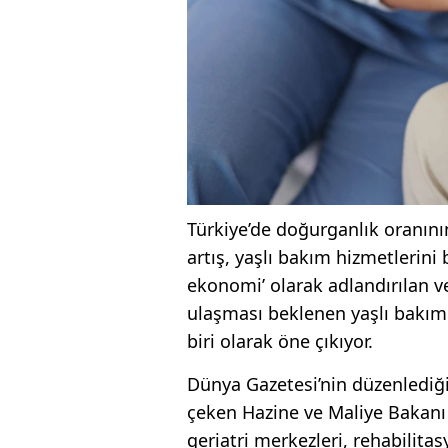
Türkiye’de doğurganlık oranının
artış, yaşlı bakım hizmetlerin
ekonomi’ olarak ad­landırılan v
ulaş­ması beklenen yaşlı bakım 
biri olarak öne çıkıyor.
Dünya Gazetesi’nin düzenledi­ğ
çeken Hazine ve Maliye Bakan
geriatri merkezleri, rehabilitasy