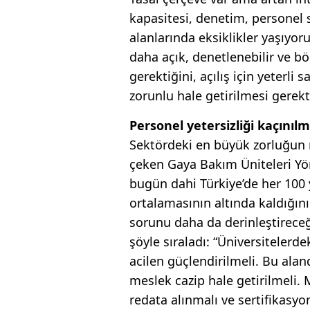
ka­pasitesi, denetim, personel 
alanlarında eksiklikler yaşıyo­r
daha açık, denetle­nebilir ve b
gerek­tiğini, açılış için yeter­li
zorunlu ha­le getirilme­si gerek
Personel yetersizliği kaçınılm
Sektördeki en büyük zorluğun ni
çeken Gaya Bakım Üniteleri Yö
bugün dahi Türkiye’de her 100
ortalamasının altında kal­dığın
sorunu daha da derinleştireceğ
şöyle sıraladı: “Üniversitelerde
acilen güçlendirilmeli. Bu aland
meslek cazip hale getirilmeli.
redata alınmalı ve sertifikasyo