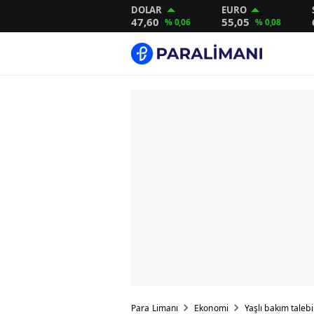
DOLAR
EURO
47,60
55,05
% 0,06
% 0,08
Para Limanı
Ekonomi
Yaşlı bakım talebi