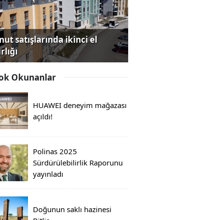
ut satışlarında ikinci el
rlığı
ok Okunanlar
HUAWEI deneyim mağazası
açıldı!
Polinas 2025
Sürdürülebilirlik Raporunu
yayınladı
Doğunun saklı hazinesi