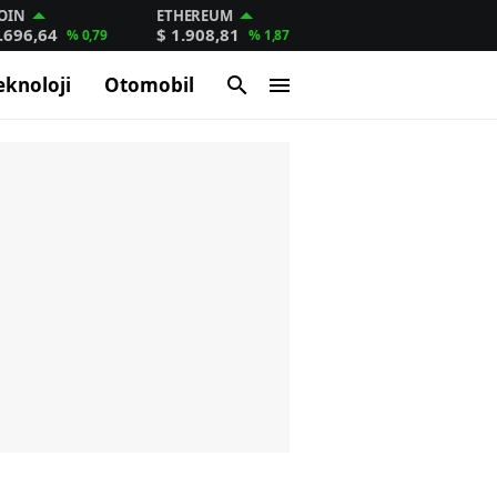
OIN
ETHEREUM
.696,64
$ 1.908,81
% 0,79
% 1,87
eknoloji
Otomobil