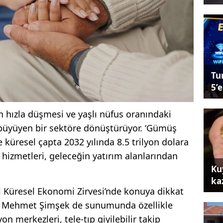
Tu
5’e
 hızla düşmesi ve yaşlı nüfus oranında­ki
i büyüyen bir sektöre dönüştürü­yor. ‘Gümüş
e küresel çapta 2032 yılında 8.5 trilyon dolara
hiz­metleri, geleceğin yatırım alan­larından
Ku
ka
i Küresel Ekonomi Zirvesi’nde konuya dikkat
ı Mehmet Şimşek de sunumunda özellikle
on mer­kezleri, tele-tıp giyilebilir takip