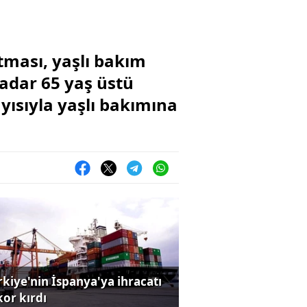
tması, yaşlı bakım
kadar 65 yaş üstü
yısıyla yaşlı bakımına
rkiye'nin İspanya'ya ihracatı
kor kırdı