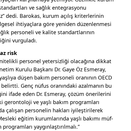
stan­dartları ve sağlık entegrasyonu
uz” dedi. Barokas, kurum açılış kriterlerinin
ölgesel ihtiyaçlara gö­re yeniden düzenlenmesi
 sağlık personeli ve kalite stan­dartlarının
tiğini vurguladı.
az risk
telikli personel yetersizliği ola­cağına dikkat
netim Kurulu Baş­kanı Dr. Gaye Öz Esmeray,
 yaşlıya düşen bakım personeli oranının OECD
ı belirtti. Genç nüfus oranın­daki azalmanın bu
ini ifade eden Dr. Esmeray, çözüm önerilerini
ki gerontoloji ve yaşlı bakım prog­ramları
a çalışan personelin hak­ları iyileştirilerek
 Mesleki eğitim kurumlarında yaşlı bakımı müf­
n programları yaygınlaştırılmalı.”