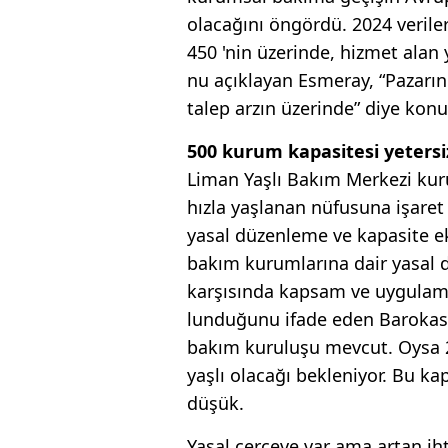
ola­cağını öngördü. 2024 verile
450 'nin üzerin­de, hizmet alan 
nu açıklayan Esmeray, “Pazarı
talep arzın üzerin­de” diye konu
500 kurum kapasitesi yetersi
Liman Yaşlı Bakım Merkezi kuru
hızla yaşla­nan nüfusuna işaret
yasal düzenleme ve kapasite eksi
bakım kurumlarına dair yasal 
karşı­sında kapsam ve uygulama
lunduğunu ifade eden Barokas, 
bakım kuruluşu mev­cut. Oysa 
yaş­lı olacağı bekleniyor. Bu ka
düşük.
Yasal çerçeve var ama artan iht