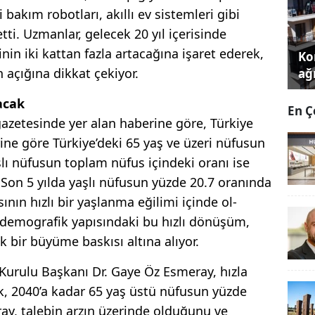
i bakım robotları, akıllı ev sistem­leri gibi
tti. Uzmanlar, gelecek 20 yıl içerisinde
nin iki kattan fazla artacağına işaret ederek,
Kon
 açığına dikkat çekiyor.
ağı
acak
En Ç
zetesinde yer alan haberine göre, Türkiye
rine göre Türki­ye’deki 65 yaş ve üzeri nüfusun
­lı nüfusun toplam nüfus içinde­ki oranı ise
Son 5 yılda yaşlı nüfu­sun yüzde 20.7 oranında
ının hız­lı bir yaşlanma eğilimi içinde ol­
 demografik yapısındaki bu hızlı dönüşüm,
 bir büyüme baskısı altına alıyor.
Kurulu Başkanı Dr. Gaye Öz Esmeray, hızla
k, 2040’a kadar 65 yaş üstü nüfusun yüzde
ay, talebin arzın üzerinde oldu­ğunu ve