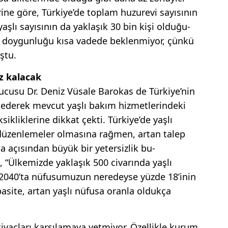
rine göre, Türkiye’de toplam huzu­revi sayısının
yaşlı sayısının da yaklaşık 30 bin kişi olduğu­
n doygunluğu kısa vadede beklen­miyor, çünkü
ştu.
z kalacak
cusu Dr. Deniz Vüsale Ba­rokas de Türkiye’nin
 ederek mev­cut yaşlı bakım hizmetlerinde­ki
kliklerine dikkat çekti. Tür­kiye’de yaşlı
düzenlemeler olma­sına rağmen, artan talep
 açı­sından büyük bir yetersizlik bu­
“Ülkemizde yaklaşık 500 civa­rında yaşlı
2040’ta nüfusumuzun neredeyse yüzde 18’inin
pasi­te, artan yaşlı nüfusa oranla ol­dukça
iyaçları karşılama­ya yetmiyor. Özellikle kurum