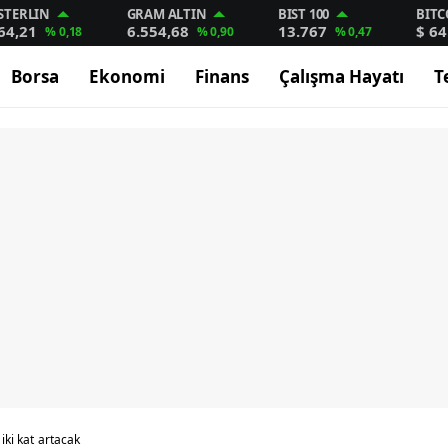
STERLIN
GRAM ALTIN
BIST 100
BITC
64,21
6.554,68
13.767
$ 64
% 0,18
% 0,90
% 0,47
Borsa
Ekonomi
Finans
Çalışma Hayatı
T
 iki kat artacak