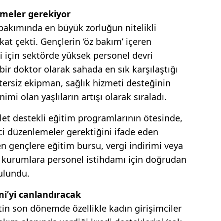
emeler gerekiyor
 bakımında en büyük zorluğun nitelikli
t çek­ti. Gençlerin ‘öz bakım’ içeren
 için sektörde yüksek personel dev­ri
ir doktor olarak sahada en sık kar­şılaştığı
etersiz ekipman, sağlık hizmeti deste­ğinin
nimi olan yaşlıların artışı olarak sıraladı.
vlet destekli eğitim programlarının ötesinde,
ici düzenlemeler gerektiğini ifade eden
 genç­lere eğitim bursu, vergi indirimi veya
e kurumlara personel is­tihdamı için doğrudan
bulundu.
i’yi canlandıracak
in son dönemde özellikle kadın girişimciler