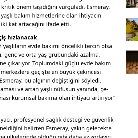
n kritik önem taşıdığı­nı vurguladı. Esmeray,
yaşlı ba­kım hizmetlerine olan ihtiyacın
ki kat artacağını ifade etti.
iş hızlanacak
n yaşlıların evde bakımı ön­celikli tercih olsa
rı, genç ve orta yaş grubundaki azalma,
ne çı­karıyor. Toplumdaki güçlü ev­de bakım
 merkezlere geçişte en büyük çekincesi
Esmeray, bu algı­nın değiştiğini söyledi.
aması ve artan yaşlı nüfusun yanında, çe­
ması kurumsal bakıma olan ih­tiyacı artırıyor”
yacı, pro­fesyonel sağlık desteği ve güven­lik
eldiğini belirten Esmeray, yakın gelecekte
a ülkelerinde olduğu gibi daha az zorlayıcı