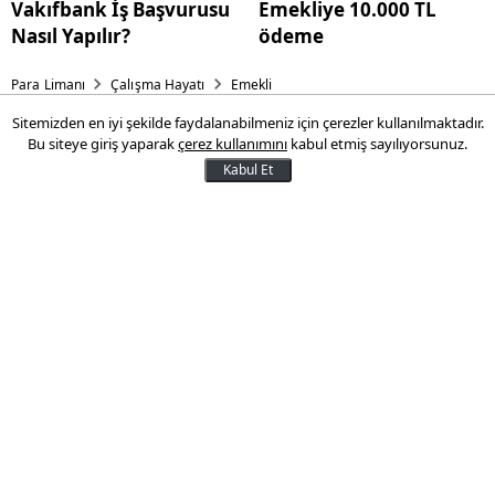
Vakıfbank İş Başvurusu
Emekliye 10.000 TL
Nasıl Yapılır?
ödeme
Para Limanı
Çalışma Hayatı
Emekli
Sitemizden en iyi şekilde faydalanabilmeniz için çerezler kullanılmaktadır.
14 milyon 588 bin emekliye
Bu siteye giriş yaparak
çerez kullanımını
kabul etmiş sayılıyorsunuz.
müjde! 150.000 TL borcu
Kabul Et
olanlar dikkat! 150 bin TL
borcu kapatın!
150.000 TL borcu olanlar dikkat! 150 bin TL
borcu kapatın! 14 milyon 588 bin emekliye
müjde geldi.
21 Ekim 2024 08:53