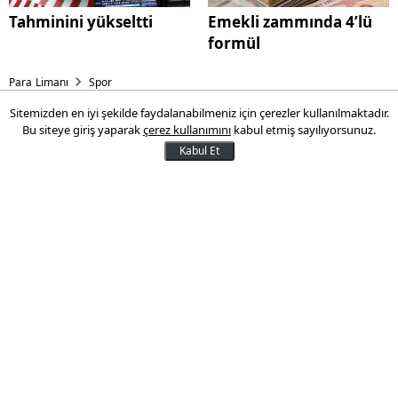
Tahminini yükseltti
Emekli zammında 4’lü
formül
Para Limanı
Spor
Sitemizden en iyi şekilde faydalanabilmeniz için çerezler kullanılmaktadır.
Fenerbahçe transfer
Bu siteye giriş yaparak
çerez kullanımını
kabul etmiş sayılıyorsunuz.
taarruzuna hazır! 5 isim...
Kabul Et
Fenerbahçe'de transfer taarruzu için
Başkan Aziz Yıldırım'ın Berlin'den dönmesi
bekleniyor.
16 Mayıs 2016 14:28