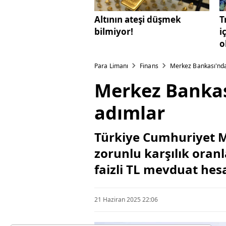
Altının ateşi düşmek
T
bilmiyor!
i
o
Para Limanı
Finans
Merkez Bankası'ndan
Merkez Bankası
adımlar
Türkiye Cumhuriyet M
zorunlu karşılık oranl
faizli TL mevduat hesa
21 Haziran 2025 22:06