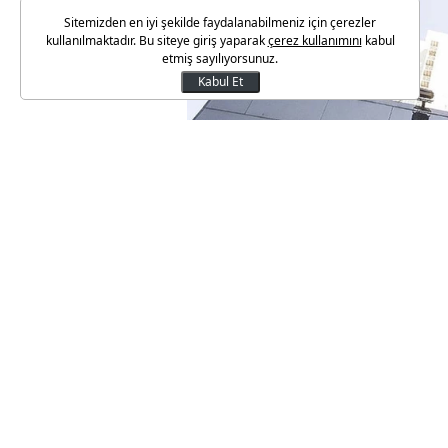
Sitemizden en iyi şekilde faydalanabilmeniz için çerezler
kullanılmaktadır. Bu siteye giriş yaparak
çerez kullanımını
kabul
etmiş sayılıyorsunuz.
Kabul Et
Türkiye Cumhuriyet Merkez Ba
güçlendirmek ve Türk lirasına 
makroihtiyati çerçevede değişik