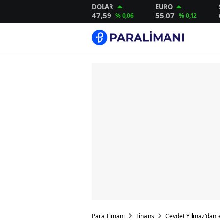
DOLAR
EURO
47,59
55,07
% 0,06
% 0,12
Para Limanı
Finans
Cevdet Yılmaz'dan e