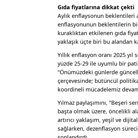
Gıda fiyatlarına dikkat çekti
Aylık enflaysonun beklentileri
enflasyonunun beklentilerin bi
kuraklıktan etkilenen gıda fiya
yaklaşık üçte biri bu alandan 
Yıllık enflasyon oranı 2025 yı
yüzde 25-29 ile uyumlu bir pat
"Önümüzdeki günlerde güncell
çerçevesinde; bütüncül politika
koordineli mücadelemiz devam e
Yılmaz paylaşımını, "Beşeri ser
başta olmak üzere, öncelikli ala
artırıcı yaklaşım, yeşil ve dij
sağlarken, dezenflasyon süreci
sonlandırdı.