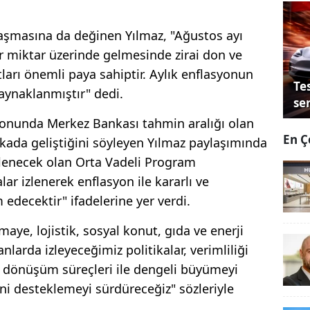
 aşmasına da değinen Yılmaz, "Ağustos ayı
r miktar üzerinde gelmesinde zirai don ve
tları önemli paya sahiptir. Aylık enflasyonun
Tes
kaynaklanmıştır" dedi.
se
l sonunda Merkez Bankası tahmin aralığı olan
En Ç
ikada geliştiğini söyleyen Yılmaz paylaşımında
enecek olan Orta Vadeli Program
lar izlenerek enflasyon ile kararlı ve
decektir" ifadelerine yer verdi.
maye, lojistik, sosyal konut, gıda ve enerji
nlarda izleyeceğimiz politikalar, verimliliği
ital dönüşüm süreçleri ile dengeli büyümeyi
ni desteklemeyi sürdüreceğiz" sözleriyle