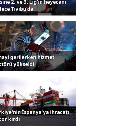
sine 2. ve 3. Lig’in heyecanı
dece Tivibu’da!
nayi gerilerken hizmet
ktörü yükseldi
rkiye'nin İspanya'ya ihracatı
kor kırdı