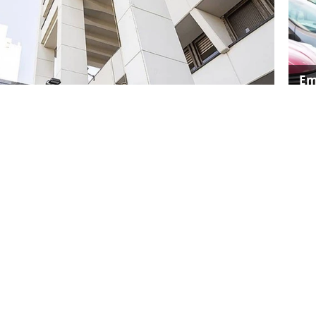
Em
yas
Tü
re
nkası, Parasal aktarım mekanizmasını
(TL) geçişi desteklemek amacıyla
likler yapılmasını kararlaştırdı.