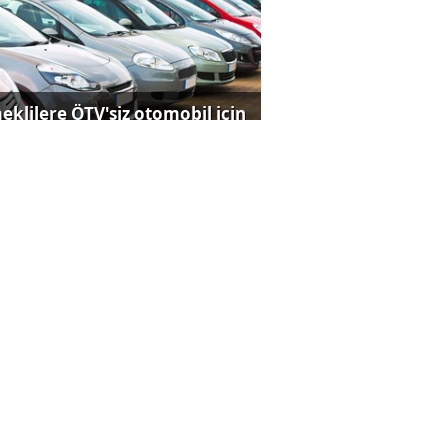
eklilere ÖTV'siz otomobil için
a teklifi Meclis'te
rkiye'nin İspanya'ya ihracatı
kor kırdı