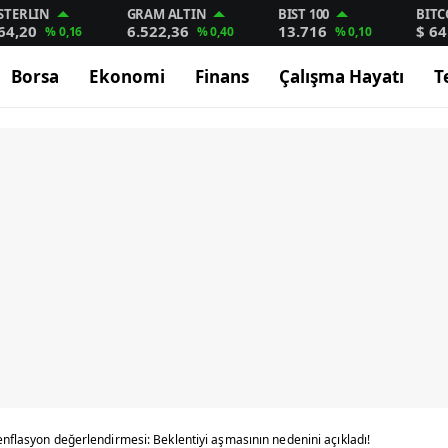
STERLIN
GRAM ALTIN
BIST 100
BITC
64,20
6.522,36
13.716
$ 64
% 0,16
% 0,40
% 0,10
Borsa
Ekonomi
Finans
Çalışma Hayatı
T
nflasyon değerlendirmesi: Beklentiyi aşmasının nedenini açıkladı!