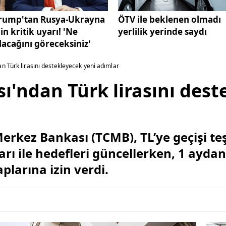
rump'tan Rusya-Ukrayna
ÖTV ile beklenen olmadı
çin kritik uyarı! 'Ne
yerlilik yerinde saydı
lacağını göreceksiniz'
 Türk lirasını destekleyecek yeni adımlar
'ndan Türk lirasını dest
erkez Bankası (TCMB), TL’ye geçişi t
arı ile hedefleri güncellerken, 1 ayda
plarına izin verdi.