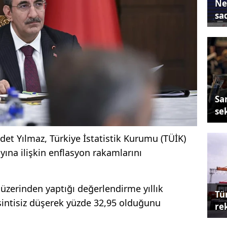
Ne
sa
Sa
se
et Yılmaz, Türkiye İstatistik Kurumu (TÜİK)
yına ilişkin enflasyon rakamlarını
üzerinden yaptığı değerlendirme yıllık
Tü
sintisiz düşerek yüzde 32,95 olduğunu
re