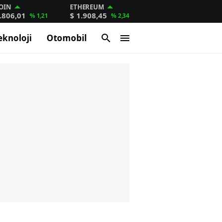
OIN
ETHEREUM
.806,01
$ 1.908,45
% 1,21
% 2,34
eknoloji
Otomobil