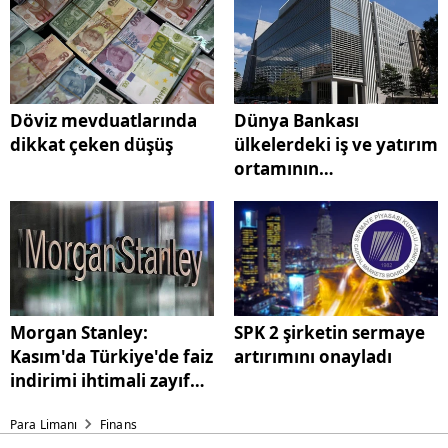
Döviz mevduatlarında
Dünya Bankası
dikkat çeken düşüş
ülkelerdeki iş ve yatırım
ortamının
değerlendirildiği yeni
raporunu yayımladı
Morgan Stanley:
SPK 2 şirketin sermaye
Kasım'da Türkiye'de faiz
artırımını onayladı
indirimi ihtimali zayıf
görünüyor
Para Limanı
Finans