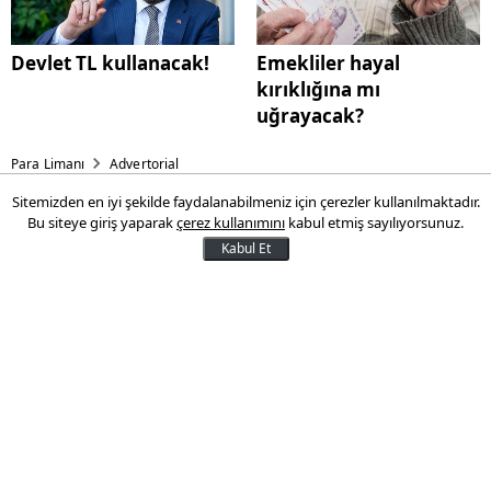
Devlet TL kullanacak!
Emekliler hayal
kırıklığına mı
uğrayacak?
Para Limanı
Advertorial
Sitemizden en iyi şekilde faydalanabilmeniz için çerezler kullanılmaktadır.
Doğalgazda indirim müjdesi!
Bu siteye giriş yaparak
çerez kullanımını
kabul etmiş sayılıyorsunuz.
Kabul Et
Dünyada düşen enerji fiyatlarının yurt
içine yansıtılması öngörülüyor. Ekonomi
Bakanı Zeybekci, “BOTAŞ’ın zararı yoksa,
fiyatlar düştükçe yurt içine de
yansıtılacaktır” dedi.
18 Kasım 2016 14:28