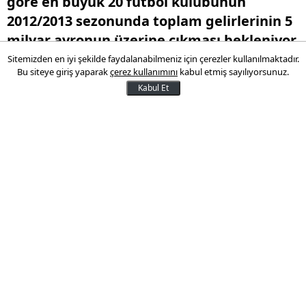
göre en büyük 20 futbol kulübünün
2012/2013 sezonunda toplam gelirlerinin 5
milyar avronun üzerine çıkması bekleniyor.
İşte en zengin spor kulüpleri!
Sitemizden en iyi şekilde faydalanabilmeniz için çerezler kullanılmaktadır.
Bu siteye giriş yaparak
çerez kullanımını
kabul etmiş sayılıyorsunuz.
Kabul Et
17 Şubat 2013 09:56