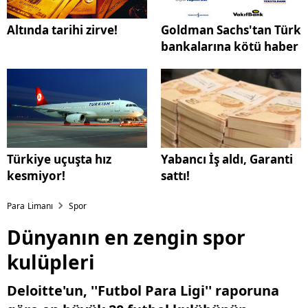
Altında tarihi zirve!
Goldman Sachs'tan Türk
bankalarına kötü haber
Türkiye uçuşta hız
Yabancı İş aldı, Garanti
kesmiyor!
sattı!
Para Limanı
Spor
Dünyanın en zengin spor
kulüpleri
Deloitte'un, ''Futbol Para Ligi'' raporuna