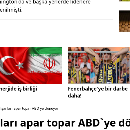
gton'da ve başka yerlerde liderlere
nilmişti.
nerjide iş birliği
Fenerbahçe'ye bir darbe
daha!
lışanları apar topar ABD`ye dönüyor
ları apar topar ABD`ye d