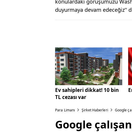
konulardaki görüşümüzü Washin
duyurmaya devam edeceğiz'' de
Ev sahipleri dikkat! 10 bin
E
TL cezası var
Para Limanı
Şirket Haberleri
Google ça
Google çalışan