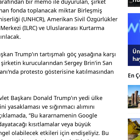
rafından bir memo ile duyurulan, şirket
nan fonda toplanacak miktar Birleşmiş
miserliği (UNHCR), Amerikan Sivil Özgürlükler
Merkezi (ILRC) ve Uluslararası Kurtarma
ırılacak.
Ünl
aşkan Trump'ın tartışmalı göç yasağına karşı
ha
 şirketin kurucularından Sergey Brin'in San
anı'nda protesto gösterisine katılmasından
En Ç
let Başkanı Donald Trump'ın yedi ülke
ini yasaklaması ve sığınmacı alımını
açıklamada, ‘‘Bu kararnamenin Google
e dayatacağı kısıtlamalar veya büyük
el olabilecek etkileri için endişeliyiz. Bu