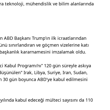
a teknoloji, mühendislik ve bilim alanlarında
n ABD Başkanı Trump’ın ilk icraatlarından
lünü sınırlandıran ve göçmen vizelerine katı
" başkanlık kararnamesini imzalamak oldu.
i Kabul Programı’nı” 120 gün süreyle askıya
u düşünülen" Irak, Libya, Suriye, Iran, Sudan,
n 30 gün boyunca ABD'ye kabul edilmesini
ılında kabul edeceği mülteci sayısını da 110