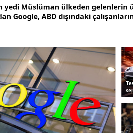
 yedi Müslüman ülkeden gelenlerin ül
an Google, ABD dışındaki çalışanlarını
Tes
se