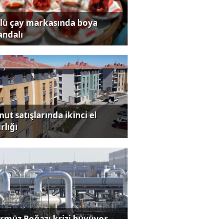
lü çay markasında boya
andalı
ut satışlarında ikinci el
rlığı
rmüz Boğazı krizi büyüyor