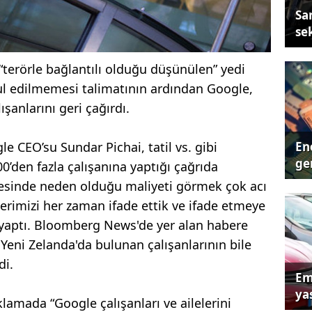
Sa
se
terörle bağlantılı olduğu düşünülen” yedi
ul edilmemesi talimatının ardından Google,
şanlarını geri çağırdı.
Ene
le CEO’su Sundar Pichai, tatil vs. gibi
ger
0’den fazla çalışanına yaptığı çağrıda
esinde neden olduğu maliyeti görmek çok acı
şlerimizi her zaman ifade ettik ve ifade etmeye
yaptı. Bloomberg News'de yer alan habere
Yeni Zelanda'da bulunan çalışanlarının bile
di.
Em
yas
lamada “Google çalışanları ve ailelerini