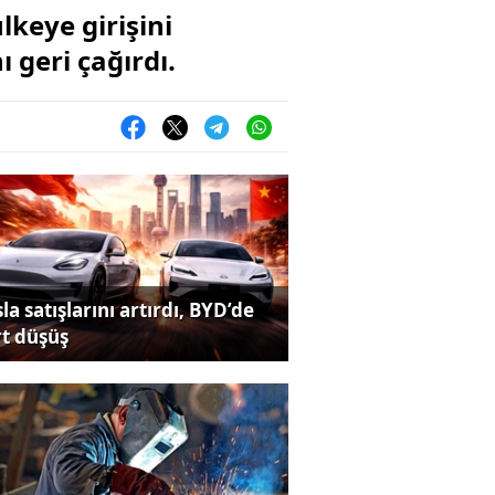
keye girişini
 geri çağırdı.
la satışlarını artırdı, BYD’de
rt düşüş