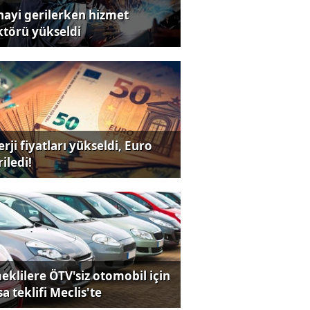
nayi gerilerken hizmet
ktörü yükseldi
rji fiyatları yükseldi, Euro
iledi!
eklilere ÖTV'siz otomobil için
a teklifi Meclis'te