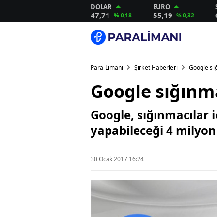
DOLAR
EURO
47,71
55,19
% 0,18
% 0,32
Para Limanı
Şirket Haberleri
Google sığ
Google sığınma
Google, sığınmacılar iç
yapabileceği 4 milyon 
30 Ocak 2017 16:24