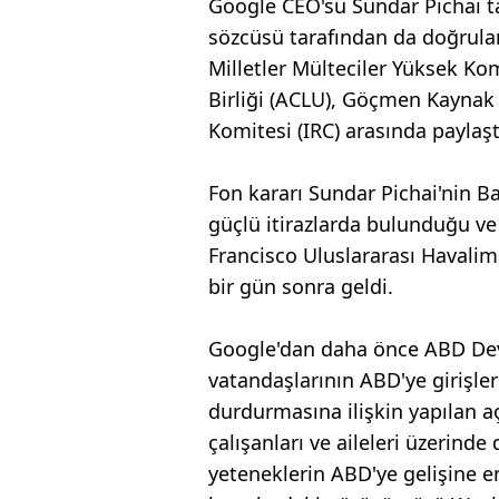
Google CEO'su Sundar Pichai ta
sözcüsü tarafından da doğrula
Milletler Mülteciler Yüksek Ko
Birliği (ACLU), Göçmen Kaynak 
Komitesi (IRC) arasında paylaşt
Fon kararı Sundar Pichai'nin B
güçlü itirazlarda bulunduğu ve
Francisco Uluslararası Havalim
bir gün sonra geldi.
Google'dan daha önce ABD Dev
vatandaşlarının ABD'ye girişler
durdurmasına ilişkin yapılan 
çalışanları ve aileleri üzerind
yeteneklerin ABD'ye gelişine eng