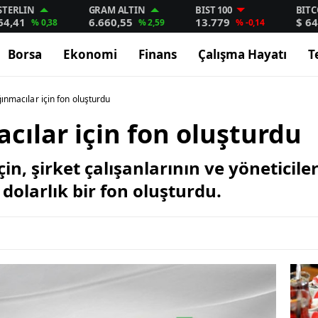
STERLIN
GRAM ALTIN
BIST 100
BITC
64,41
6.660,55
13.779
$ 64
% 0,38
% 2,59
% -0,14
Borsa
Ekonomi
Finans
Çalışma Hayatı
T
ınmacılar için fon oluşturdu
cılar için fon oluşturdu
in, şirket çalışanlarının ve yöneticile
dolarlık bir fon oluşturdu.