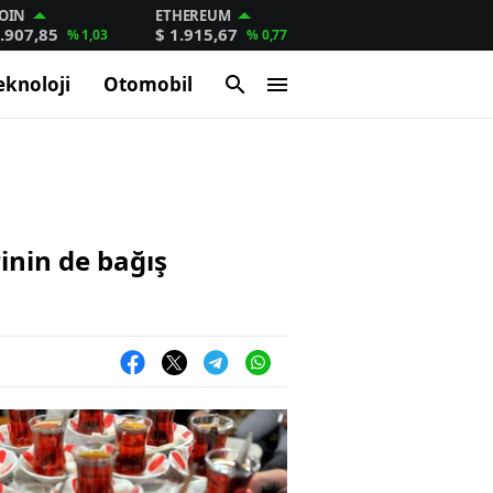
OIN
ETHEREUM
.907,85
$ 1.915,67
% 1,03
% 0,77
eknoloji
Otomobil
rinin de bağış