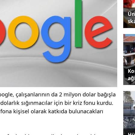
Ün
sk
Kon
ağı
gle, çalışanlarının da 2 milyon dolar bağışla
dolarlık sığınmacılar için bir kriz fonu kurdu.
e fona kişisel olarak katkıda bulunacakları
Hü