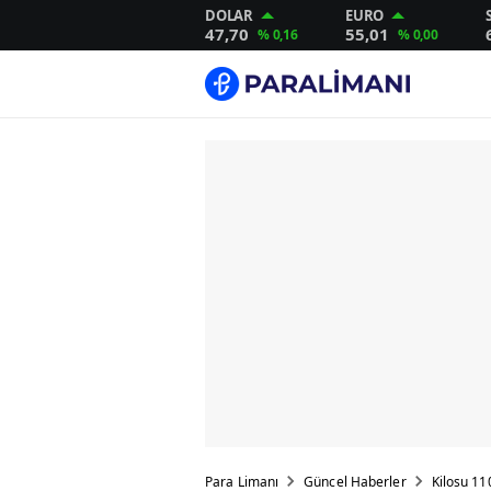
DOLAR
EURO
47,70
55,01
% 0,16
% 0,00
Para Limanı
Güncel Haberler
Kilosu 110