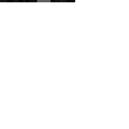
eklilere ÖTV'siz otomobil için
a teklifi Meclis'te
perFresh, Pizza Napoliten'i
ıttı