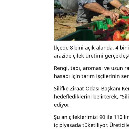
İlçede 8 bini açık alanda, 4 b
arazide çilek üretimi gerçekleşti
Rengi, tadı, aroması ve uzun r
hasadı için tarım işçilerinin se
Silifke Ziraat Odası Başkanı Ke
hedeflediklerini belirterek, "Si
ediyor.
Şu an çileklerimizi 90 ile 110 l
iç piyasada tüketiliyor. Üreticil