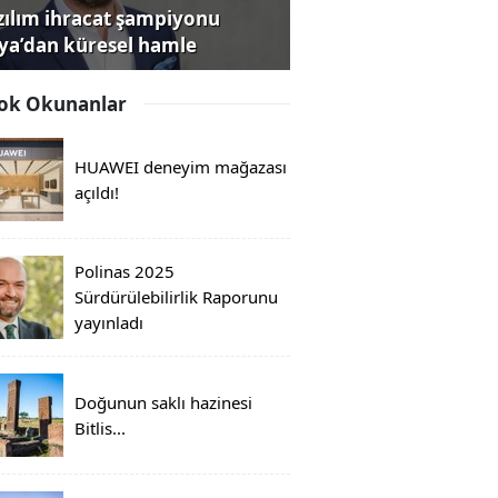
zılım ihracat şampiyonu
iya’dan küresel hamle
ok Okunanlar
HUAWEI deneyim mağazası
açıldı!
Polinas 2025
Sürdürülebilirlik Raporunu
yayınladı
Doğunun saklı hazinesi
Bitlis...