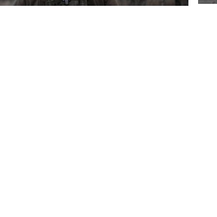
Em
yas
par Veldkamp, sosyal medya hesabında,
biha'nın Dobropillya şehrine Rus ordusunca
şkin yaptığı paylaşımı alıntılayarak Rusya'yı
Su
ÇLENMEKTEN GEÇİYOR"
tan
ldırganlığı sınır tanımıyor. Ukrayna'nın halkını
çin daha fazla yardım acilen gerekiyor."