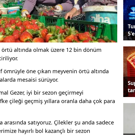
Tu
5’e
ini örtü altında olmak üzere 12 bin dönüm
riliyor.
af ömrüyle öne çıkan meyvenin örtü altında
ralarda mesaisi sürüyor.
Su
tan
mal Gezer, iyi bir sezon geçirmeyi
lifke çileği geçmiş yıllara oranla daha çok para
ira arasında satıyoruz. Çilekler şu anda sadece
erimize hayırlı bol kazançlı bir sezon