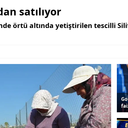
dan satılıyor
nde örtü altında yetiştirilen tescilli Si
Go
fai