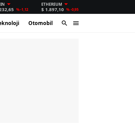
OIN
ETHEREUM
232,65
$ 1.897,10
% -1,12
% -0,95
eknoloji
Otomobil