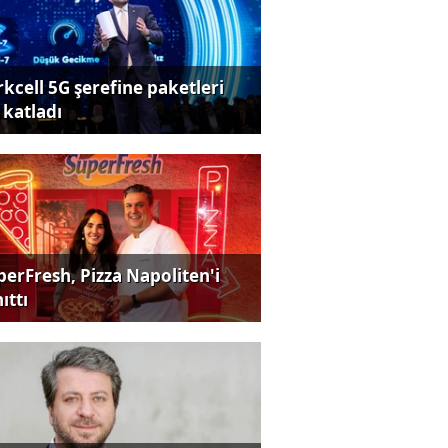
rkcell 5G şerefine paketleri
 katladı
perFresh, Pizza Napoliten'i
ıttı