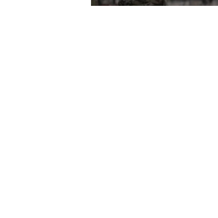
Hollanda Dışişleri Bakanı Cas
Ukraynalı mevkidaşı Andrii Sy
düzenlenen hava saldırısına ili
kınadı.
"BARIŞA GİDEN TEK YOL GÜ
Hollandalı Bakan, "Rusya'nın sa
ve kritik altyapısını korumak i