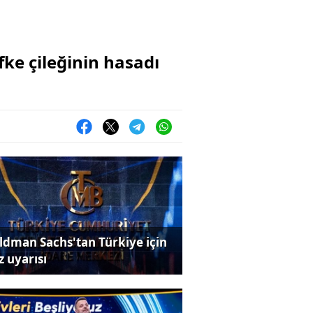
lifke çileğinin hasadı
ldman Sachs'tan Türkiye için
z uyarısı