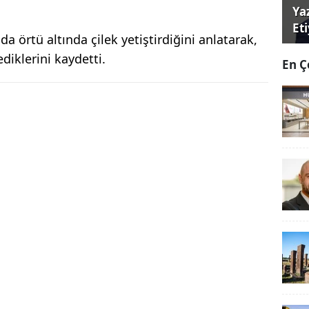
Ya
Et
 örtü altında çilek yetiştirdiğini anlatarak,
diklerini kaydetti.
En Ç