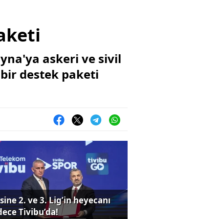
aketi
na'ya askeri ve sivil
bir destek paketi
sine 2. ve 3. Lig’in heyecanı
dece Tivibu’da!