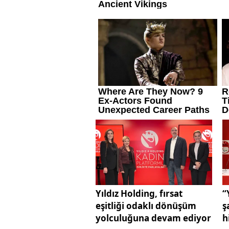
Yıldız Holding, fırsat
“
eşitliği odaklı dönüşüm
ş
yolculuğuna devam ediyor
h