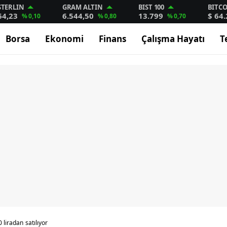
STERLIN
GRAM ALTIN
BIST 100
BITC
64,23
6.544,50
13.799
$ 64.
% 0,10
% 0,80
% 0,70
Borsa
Ekonomi
Finans
Çalışma Hayatı
T
 liradan satılıyor