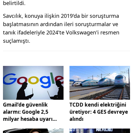
belirtildi.
Savcılık, konuya ilişkin 2019'da bir soruşturma
başlatmasının ardından ileri soruşturmalar ve
tanık ifadeleriyle 2024'te Volkswagen'i resmen
suçlamıştı.
Gmail’de güvenlik
TCDD kendi elektriğini
alarmı: Google 2,5
üretiyor: 4 GES devreye
milyar hesaba uyarı
alındı
yolladı!