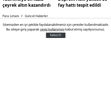
çeyrek altın kazandırdı
fay hattı tespit edildi
Para Limanı
Güncel Haberler
Sitemizden en iyi şekilde faydalanabilmeniz için çerezler kullanılmaktadır.
İsrail'in İran saldırısı nasıl
Bu siteye giriş yaparak
çerez kullanımını
kabul etmiş sayılıyorsunuz.
yapıldı?
Kabul Et
İsrail'in İran'a saldırısı hava harekatıyla
sınırlı kalmadı. İsrail dış istihbarat servisi
Mossad'ın İran'a sızdığı hatta Tahran
yakınlarına bir dron üssü kurduğu iddia
edildi.
14 Haziran 2025 10:05