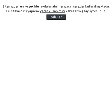
Sitemizden en iyi şekilde faydalanabilmeniz için çerezler kullanılmaktadır.
Gümüşte yükseliş... Gramı ne
Bu siteye giriş yaparak
çerez kullanımını
kabul etmiş sayılıyorsunuz.
kadar?
Kabul Et
Doların zayıflaması gümüş gibi dolar
cinsinden emtiaları diğer para birimlerine
sahip olanlar için daha cazip hale getiriyor.
30 Haziran 2025 15:26