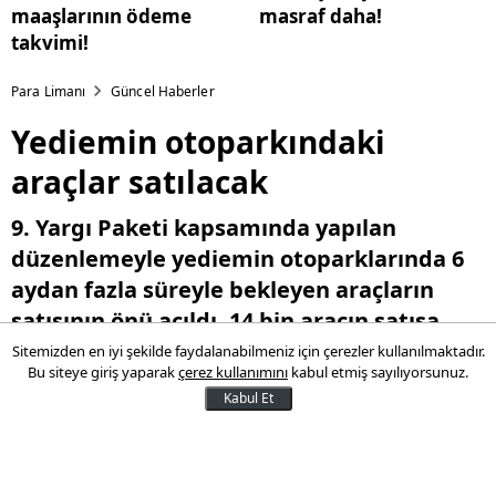
maaşlarının ödeme
masraf daha!
takvimi!
Para Limanı
Güncel Haberler
Yediemin otoparkındaki
araçlar satılacak
9. Yargı Paketi kapsamında yapılan
düzenlemeyle yediemin otoparklarında 6
aydan fazla süreyle bekleyen araçların
satışının önü açıldı. 14 bin aracın satışa
çıkabileceği belirtilirken, bu araçlardan 50
Sitemizden en iyi şekilde faydalanabilmeniz için çerezler kullanılmaktadır.
Bu siteye giriş yaparak
çerez kullanımını
kabul etmiş sayılıyorsunuz.
milyar lire gelir elde edilecek.
Kabul Et
11 Temmuz 2025 17:17