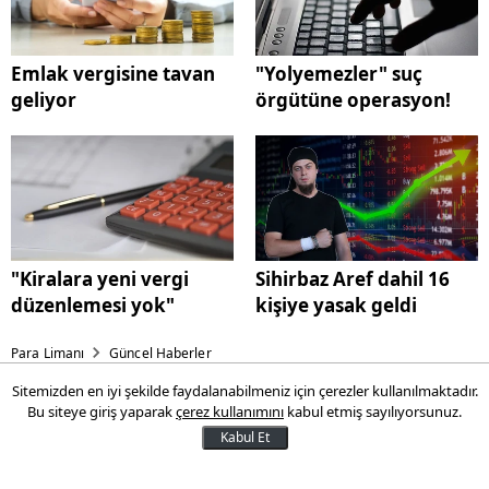
Emlak vergisine tavan
"Yolyemezler" suç
geliyor
örgütüne operasyon!
"Kiralara yeni vergi
Sihirbaz Aref dahil 16
düzenlemesi yok"
kişiye yasak geldi
Para Limanı
Güncel Haberler
Sitemizden en iyi şekilde faydalanabilmeniz için çerezler kullanılmaktadır.
Kredi ve mevduat faizleri
Bu siteye giriş yaparak
çerez kullanımını
kabul etmiş sayılıyorsunuz.
değişti!
Kabul Et
Merkez Bankası’nın politika faizini 100 baz