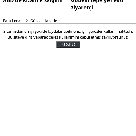
ABD'de kızamık salgını!
Göbeklitepe'ye rekor
ziyaretçi
Para Limanı
Güncel Haberler
Sitemizden en iyi şekilde faydalanabilmeniz için çerezler kullanılmaktadır.
Hollanda'dan Ukrayna'ya yeni
Bu siteye giriş yaparak
çerez kullanımını
kabul etmiş sayılıyorsunuz.
destek paketi
Kabul Et
Hollanda Dışişleri Bakanı Caspar
Veldkamp, ülkesinin, Ukrayna'ya askeri ve
sivil alanlarda kullanılmak üzere 3,5 milyar
euro tutarında yeni bir destek paketi
sağlayacağını açıkladı.
09 Mart 2025 10:50