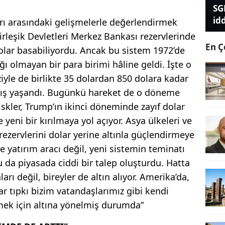
SG
id
lları arasındaki gelişmelerle değerlendirmek
leşik Devletleri Merkez Bankası rezervlerinde
En Ç
dolar basabiliyordu. Ancak bu sistem 1972’de
lığı olmayan bir para birimi hâline geldi. İşte o
ziyle de birlikte 35 dolardan 850 dolara kadar
artış yaşandı. Bugünkü hareket de o döneme
riskler, Trump’ın ikinci döneminde zayıf dolar
yeni bir kırılmaya yol açıyor. Asya ülkeleri ve
ezervlerini dolar yerine altınla güçlendirmeye
ce yatırım aracı değil, yeni sistemin teminatı
u da piyasada ciddi bir talep oluşturdu. Hatta
rı değil, bireyler de altın alıyor. Amerika’da,
ar tıpkı bizim vatandaşlarımız gibi kendi
mek için altına yönelmiş durumda”