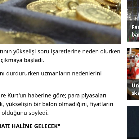
Fa
ba
ının yükselişi soru işaretlerine neden olurken
 çıkmaya başladı.
rını durdururken uzmanların nedenlerini
Ün
sk
e Kurt'un haberine göre; para piyasaları
 yükselişin bir balon olmadığını, fiyatların
z olduğunu söyledi.
NATI HALİNE GELECEK"