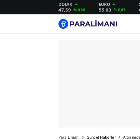
DOLAR
EURO
47,59
55,03
% 0,06
% 0,03
Para Limanı
Güncel Haberler
Altın ned