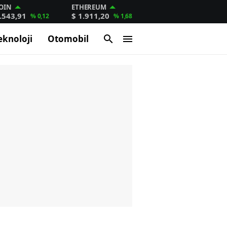
OIN
ETHEREUM
.543,91
$ 1.911,20
% 0,12
% 1,68
eknoloji
Otomobil