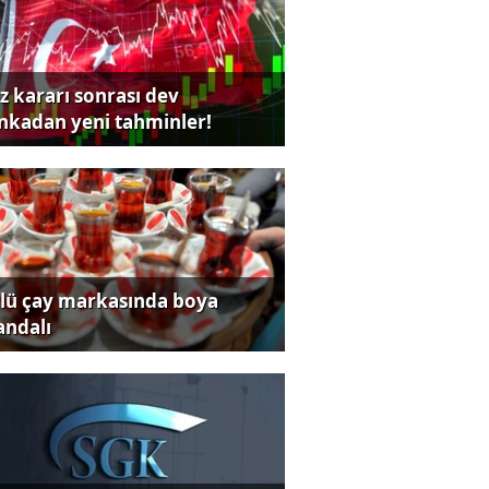
iz kararı sonrası dev
nkadan yeni tahminler!
lü çay markasında boya
andalı