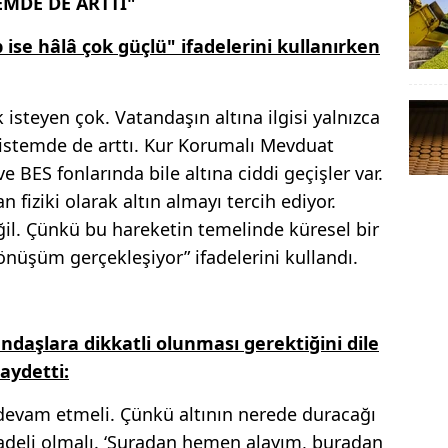
EMDE DE ARTTI"
ep ise hâlâ çok güçlü" ifadelerini kullanırken
 isteyen çok. Vatandaşın altına ilgisi yalnızca
sistemde de arttı. Kur Korumalı Mevduat
e BES fonlarında bile altına ciddi geçişler var.
n fiziki olarak altın almayı tercih ediyor.
eğil. Çünkü bu hareketin temelinde küresel bir
nüşüm gerçekleşiyor” ifadelerini kullandı.
ndaşlara dikkatli olunması gerektiğini dile
aydetti:
devam etmeli. Çünkü altının nerede duracağı
vadeli olmalı. ‘Şuradan hemen alayım, buradan