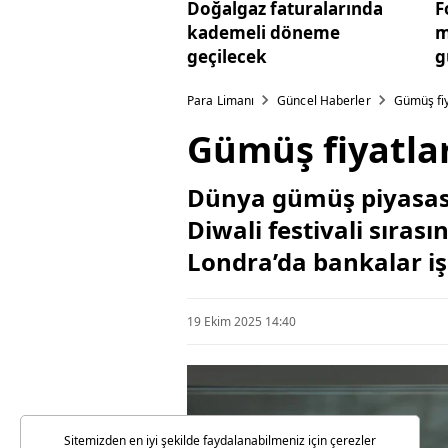
Doğalgaz faturalarında
F
kademeli döneme
m
geçilecek
g
Para Limanı
Güncel Haberler
Gümüş fiya
Gümüş fiyatları
Dünya gümüş piyasasın
Diwali festivali sıras
Londra’da bankalar işl
19 Ekim 2025 14:40
Sitemizden en iyi şekilde faydalanabilmeniz için çerezler