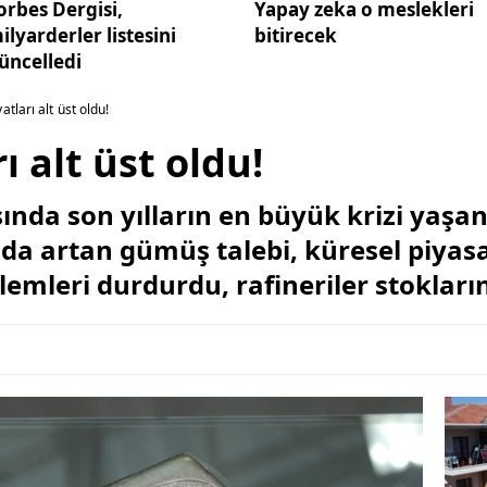
orbes Dergisi,
Yapay zeka o meslekleri
ilyarderler listesini
bitirecek
üncelledi
tları alt üst oldu!
 alt üst oldu!
da son yılların en büyük krizi yaşanı
ında artan gümüş talebi, küresel piyasal
emleri durdurdu, rafineriler stokların