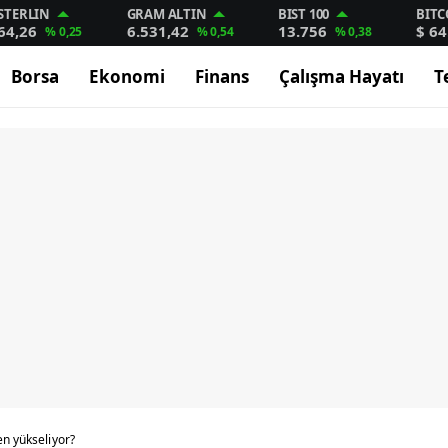
STERLIN
GRAM ALTIN
BIST 100
BITC
64,26
6.531,42
13.756
$ 64
% 0,25
% 0,54
% 0,38
Borsa
Ekonomi
Finans
Çalışma Hayatı
T
en yükseliyor?