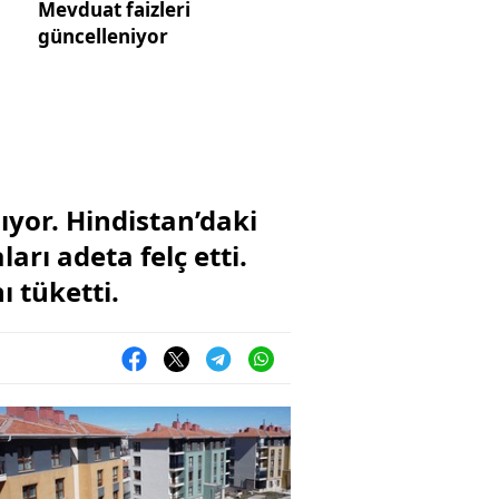
Mevduat faizleri
güncelleniyor
yor. Hindistan’daki
arı adeta felç etti.
ı tüketti.