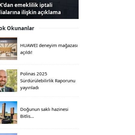
K'dan emeklilik iptali
dialarına ilişkin açıklama
ok Okunanlar
HUAWEI deneyim mağazası
açıldı!
Polinas 2025
Sürdürülebilirlik Raporunu
yayınladı
Doğunun saklı hazinesi
Bitlis...