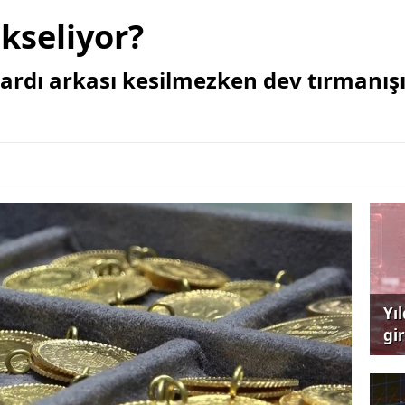
kseliyor?
n ardı arkası kesilmezken dev tırmanışı
Yı
gi
çağ