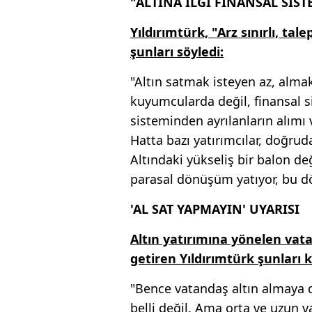
"ALTINA İLGİ FİNANSAL SİST
Yıldırımtürk, "Arz sınırlı, tal
şunları söyledi:
"Altın satmak isteyen az, almak
kuyumcularda değil, finansal 
sisteminden ayrılanların alımı v
Hatta bazı yatırımcılar, doğruda
Altındaki yükseliş bir balon d
parasal dönüşüm yatıyor, bu dö
'AL SAT YAPMAYIN' UYARISI
Altın yatırımına yönelen vata
getiren Yıldırımtürk şunları k
"Bence vatandaş altın almaya 
belli değil. Ama orta ve uzun 