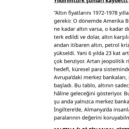
Yıldırımtürk şunları kaydetti:
“Altın fiyatlarını 1972-1978 yı
gerekir. O dönemde Amerika Bir
ne kadar altın varsa, o kadar 
terk edildi ve dolar, altın karşı
andan itibaren altın, petrol kri
yükseldi. Yani 6 yılda 23 kat 
çok benziyor. Artan jeopolitik 
hedefi, küresel para sisteminde 
Avrupa’daki merkez bankaları, r
başladı. Bu tablo, altının sade
hâline geleceğini gösteriyor. B
şu anda yalnızca merkez bankala
İngiltere’de, Almanya’da insanl
paralarının değerini koruyabil