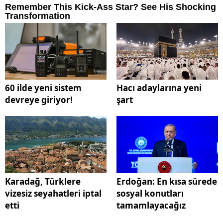
60 ilde yeni sistem
Hacı adaylarına yeni
devreye giriyor!
şart
Karadağ, Türklere
Erdoğan: En kısa sürede
vizesiz seyahatleri iptal
sosyal konutları
etti
tamamlayacağız