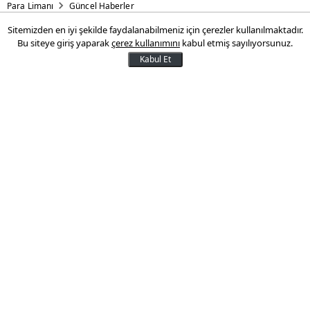
Para Limanı
Güncel Haberler
Sitemizden en iyi şekilde faydalanabilmeniz için çerezler kullanılmaktadır.
Döviz dönüşüm desteği süresi
Bu siteye giriş yaparak
çerez kullanımını
kabul etmiş sayılıyorsunuz.
uzatıldı
Kabul Et
Merkez Bankası, Türk Lirası'nın değerini
artırmak için faaliyete geçirdiği
uygulamaların süresini uzatıyor.
Bunlardan biri olan Türk Lirası'na
dönüşümünde sağlanan destek
uygulamasının süresi, 31 Ekim 2025'ten 30
Nisan 2026'ya uzatıldı.
02 Kasım 2025 18:20