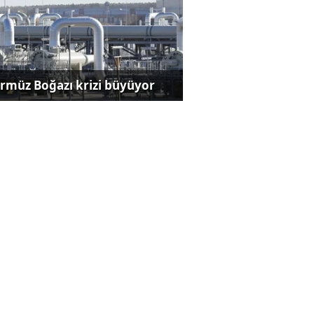
rmüz Boğazı krizi büyüyor
ut satışlarında ikinci el
rlığı