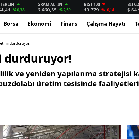
STERLIN
GRAM ALTIN
BIST 100
BITC
64,41
6.660,55
13.779
$ 64
% 0,38
% 2,59
% -0,14
Borsa
Ekonomi
Finans
Çalışma Hayatı
T
retimi durduruyor!
i durduruyor!
mlilik ve yeniden yapılanma stratejisi
uzdolabı üretim tesisinde faaliyetle