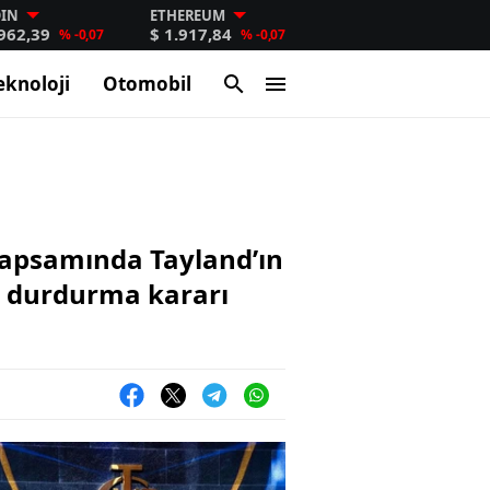
OIN
ETHEREUM
.962,39
$ 1.917,84
% -0,07
% -0,07
eknoloji
Otomobil
 kapsamında Tayland’ın
ri durdurma kararı