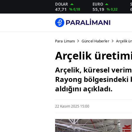
DOLAR
EURO
47,71
55,19
% 0,18
% 0,32
Para Limanı
Güncel Haberler
Arçelik ü
Arçelik üretim
Arçelik, küresel veri
Rayong bölgesindeki b
aldığını açıkladı.
22 Kasım 2025 15:00