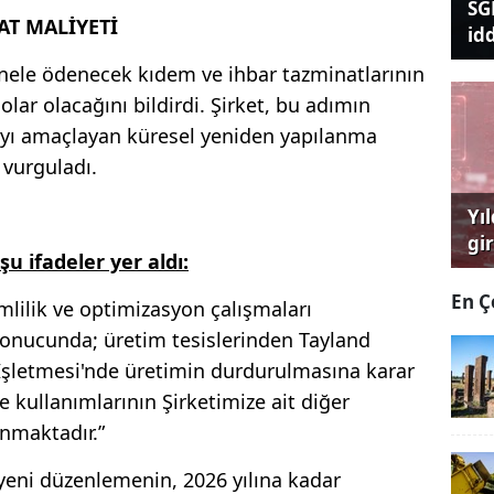
SG
AT MALİYETİ
id
sonele ödenecek kıdem ve ihbar tazminatlarının
olar olacağını bildirdi. Şirket, bu adımın
mayı amaçlayan küresel yeniden yapılanma
 vurguladı.
Yı
gi
u ifadeler yer aldı:
çağ
En Ç
imlilik ve optimizasyon çalışmaları
sonucunda; üretim tesislerinden Tayland
şletmesi'nde üretimin durdurulmasına karar
e kullanımlarının Şirketimize ait diğer
anmaktadır.”
 yeni düzenlemenin, 2026 yılına kadar