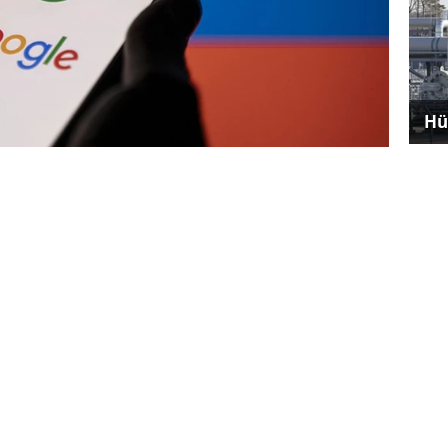
Hü
racı Gemini 3'ü kullanıma sunmasıyla birlikte
eki yarış yeniden gündeme geldi.
lan Gemini'nin son modeliyle kodlama, görüntü
rompt) içerik oluşturmak mümkün olabiliyor.
Kon
ağı
erformans testlerinde aldığı puanlarla da
st Exam testinde yüzde 37,5 puanla tüm
yakalayan Gemini 3'ü yüzde 26,5 ile GPT 5.1
eep Think) modu modelin mantık ve analiz