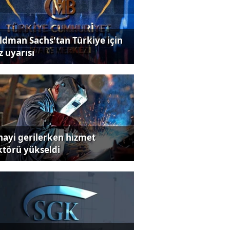
ldman Sachs'tan Türkiye için
z uyarısı
nayi gerilerken hizmet
ktörü yükseldi