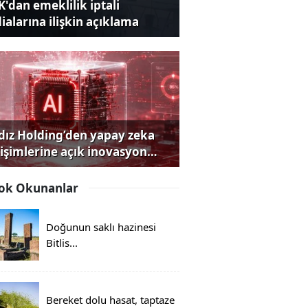
K'dan emeklilik iptali
dialarına ilişkin açıklama
ldız Holding’den yapay zeka
rişimlerine açık inovasyon
rısı
ok Okunanlar
Doğunun saklı hazinesi
Bitlis...
Bereket dolu hasat, taptaze