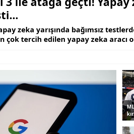
 3 ile atağa geçti! Yapay
i...
yapay zeka yarışında bağımsız testlerd
n çok tercih edilen yapay zeka aracı 
ML
kır