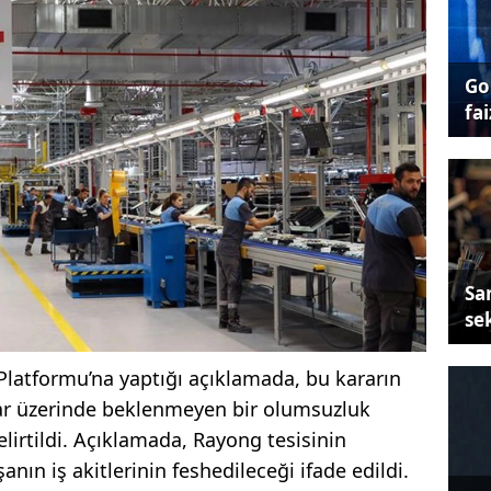
Go
fai
Sa
se
latformu’na yaptığı açıklamada, bu kararın
ar üzerinde beklenmeyen bir olumsuzluk
irtildi. Açıklamada, Rayong tesisinin
şanın iş akitlerinin feshedileceği ifade edildi.