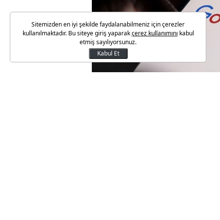
Sitemizden en iyi şekilde faydalanabilmeniz için çerezler
kullanılmaktadır. Bu siteye giriş yaparak
çerez kullanımını
kabul
etmiş sayılıyorsunuz.
Kabul Et
Google'ın üretken yapay zeka a
üretken yapay zeka rekabetind
Aylık 650 milyon kullanıcısı o
tanımlama, daha az istemle (p
Yeni Gemini modeli bağımsız p
dikkati çekiyor. Humanity's La
zamanların en yüksek skorunu 
takip ediyor.
Gemini 3'ün Derin Düşünme (D