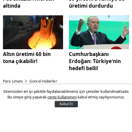
altında
üretimi durdurdu
Altın üretimi 60 bin
Cumhurbaşkanı
tona çıkabilir!
Erdoğan: Türkiye'nin
hedefi belli!
Para Limanı
Güncel Haberler
Sitemizden en iyi şekilde faydalanabilmeniz için çerezler kullanılmaktadır.
Wall Street’te iyimserlik
Bu siteye giriş yaparak
çerez kullanımını
kabul etmiş sayılıyorsunuz.
rüzgarı: Endeksler yükseldi,
Kabul Et
hisselerde güçlü hareketler
görüldü