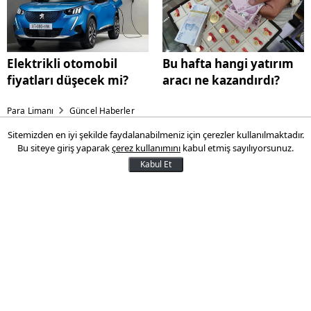
Elektrikli otomobil
Bu hafta hangi yatırım
fiyatları düşecek mi?
aracı ne kazandırdı?
Para Limanı
Güncel Haberler
Sitemizden en iyi şekilde faydalanabilmeniz için çerezler kullanılmaktadır.
Türk-İş’ten asgari ücret
Bu siteye giriş yaparak
çerez kullanımını
kabul etmiş sayılıyorsunuz.
açıklaması
Kabul Et
Türkiye İşçi Sendikaları Konfederasyonu
(TÜRK-İŞ) Başkanı Ergün Atalay, bu sene
asgari ücret görüşmelerinde işçilerin
olacağını belirtirken şu anda asgari ücreti
konuşmanın erken olduğunu söyledi.