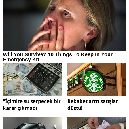
"İçimize su serpecek bir
Rekabet arttı satışlar
karar çıkmadı
düştü!