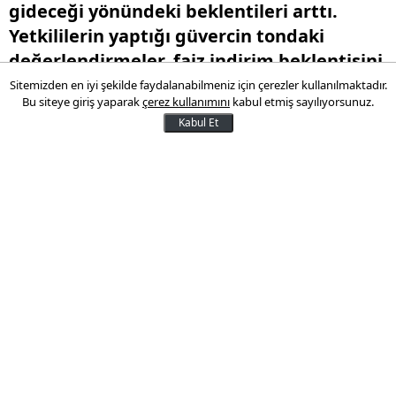
gideceği yönündeki beklentileri arttı.
Yetkililerin yaptığı güvercin tondaki
değerlendirmeler, faiz indirim beklentisini
yükseltiyor.
Sitemizden en iyi şekilde faydalanabilmeniz için çerezler kullanılmaktadır.
Bu siteye giriş yaparak
çerez kullanımını
kabul etmiş sayılıyorsunuz.
Kabul Et
25 Kasım 2025 16:21