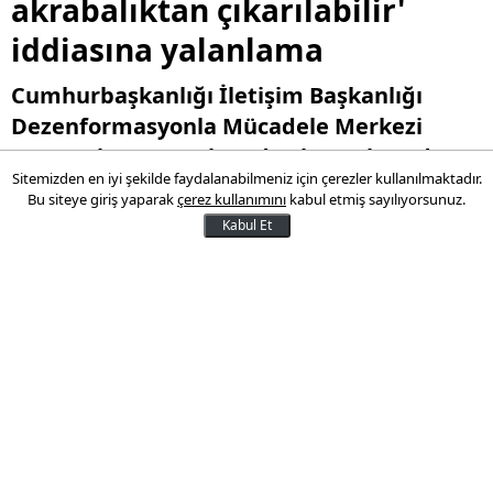
akrabalıktan çıkarılabilir'
iddiasına yalanlama
Cumhurbaşkanlığı İletişim Başkanlığı
Dezenformasyonla Mücadele Merkezi
(DMM), bazı sosyal medya hesaplarından
Sitemizden en iyi şekilde faydalanabilmeniz için çerezler kullanılmaktadır.
paylaşılan "Akrabalarınızı, e-Devlet
Bu siteye giriş yaparak
çerez kullanımını
kabul etmiş sayılıyorsunuz.
üzerinden akrabalıktan çıkarabilirsiniz"
Kabul Et
iddiasının doğru olmadığını bildirdi.
23 Haziran 2024 15:21