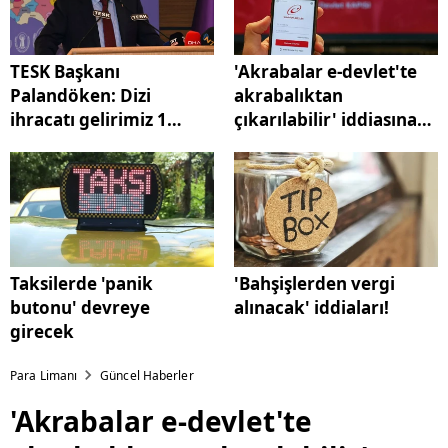
TESK Başkanı
'Akrabalar e-devlet'te
Palandöken: Dizi
akrabalıktan
ihracatı gelirimiz 1
çıkarılabilir' iddiasına
milyar doların üzerine
yalanlama
çıkarılmalı
Taksilerde 'panik
'Bahşişlerden vergi
butonu' devreye
alınacak' iddiaları!
girecek
Para Limanı
Güncel Haberler
'Akrabalar e-devlet'te