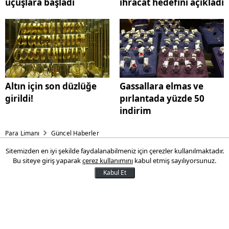
uçuşlara başladı
ihracat hedefini açıkladı
Altın için son düzlüğe
Gassallara elmas ve
girildi!
pırlantada yüzde 50
indirim
Para Limanı
Güncel Haberler
Sitemizden en iyi şekilde faydalanabilmeniz için çerezler kullanılmaktadır.
THY, bir kente daha uçuşlara
Bu siteye giriş yaparak
çerez kullanımını
kabul etmiş sayılıyorsunuz.
başladı
Kabul Et
Türk Hava Yolları (THY), bugün Libya'nın
Bingazi şehrine yönelik seferlerine
yeniden başladı. Böylece 10 yıl aranın