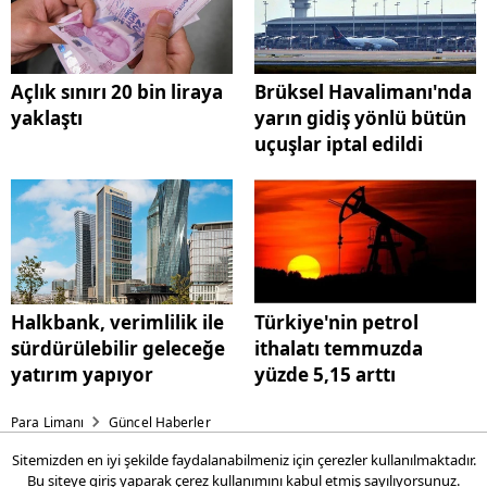
Açlık sınırı 20 bin liraya
Brüksel Havalimanı'nda
yaklaştı
yarın gidiş yönlü bütün
uçuşlar iptal edildi
Halkbank, verimlilik ile
Türkiye'nin petrol
sürdürülebilir geleceğe
ithalatı temmuzda
yatırım yapıyor
yüzde 5,15 arttı
Para Limanı
Güncel Haberler
Sitemizden en iyi şekilde faydalanabilmeniz için çerezler kullanılmaktadır.
TBMM yeni döneme
Bu siteye giriş yaparak
çerez kullanımını
kabul etmiş sayılıyorsunuz.